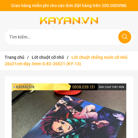
Giao hàng miễn phí cho các đơn đặt hàng trên 200.000VNĐ.
Trang chủ
/
Lót chuột cỡ nhỏ
/
Lót chuột chống nước cỡ nhỏ
26x21cm dày 3mm S-82-26X21 (KY-13)