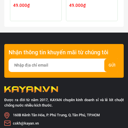
49.000₫
49.000₫
4
Nhận thông tin khuyến mãi từ chúng tôi
GỬI
Được ra đời từ năm 2017, KAYAN chuyên kinh doanh sỉ và lẻ lót chuột
chống nước nhiều kích thước.
160B Kênh Tân Hóa, P. Phú Trung, Q.Tân Phú, TP.HCM
cskh@kayan.vn