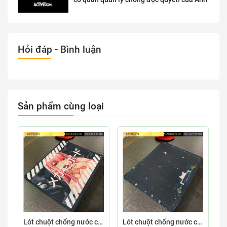
Hỏi đáp - Bình luận
Sản phẩm cùng loại
Lót chuột chống nước cỡ nhỏ 26x21cm dày 3mm S-107-26X21 (ZEROTWO-01)
Lót chuột chống nước cỡ nhỏ 26x21cm dày 3mm S-103-26X21 (GAMECONSO-09)