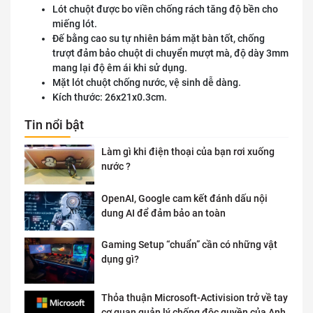
Lót chuột được bo viền chống rách tăng độ bền cho
miếng lót.
Đế bằng cao su tự nhiên bám mặt bàn tốt, chống
trượt đảm bảo chuột di chuyển mượt mà, độ dày 3mm
mang lại độ êm ái khi sử dụng.
Mặt lót chuột chống nước, vệ sinh dễ dàng.
Kích thước: 26x21x0.3cm.
Tin nổi bật
Làm gì khi điện thoại của bạn rơi xuống
nước ?
OpenAI, Google cam kết đánh dấu nội
dung AI để đảm bảo an toàn
Gaming Setup “chuẩn” cần có những vật
dụng gì?
Thỏa thuận Microsoft-Activision trở về tay
cơ quan quản lý chống độc quyền của Anh