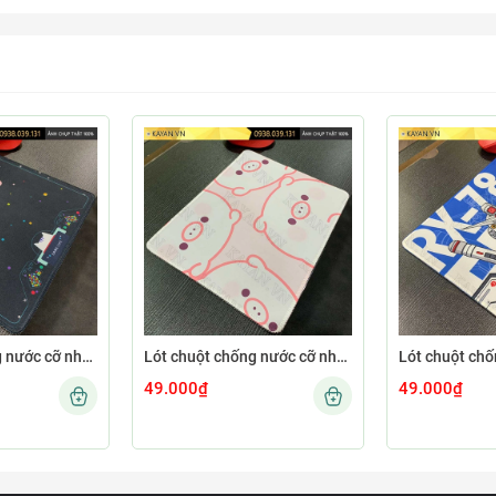
Lót chuột chống nước cỡ nhỏ 26x21cm dày 3mm S-103-26X21 (GAMECONSO-09)
Lót chuột chống nước cỡ nhỏ 26x21cm dày 3mm S-101-26X21 (CUTE-66)
49.000₫
49.000₫