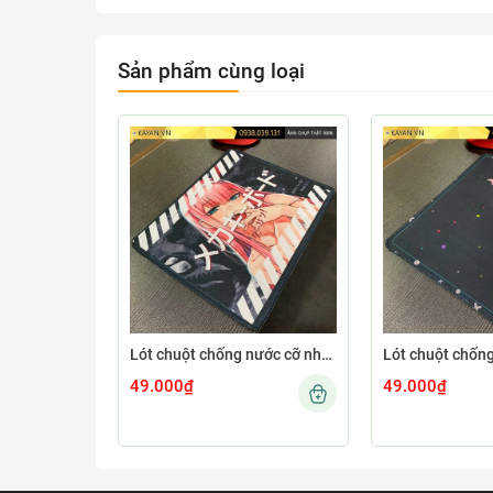
Sản phẩm cùng loại
Lót chuột chống nước cỡ nhỏ 26x21cm dày 3mm S-107-26X21 (ZEROTWO-01)
49.000₫
49.000₫