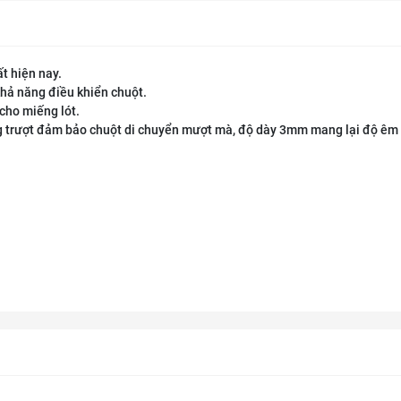
ất hiện nay.
khả năng điều khiển chuột.
cho miếng lót.
g trượt đảm bảo chuột di chuyển mượt mà, độ dày 3mm mang lại độ êm 