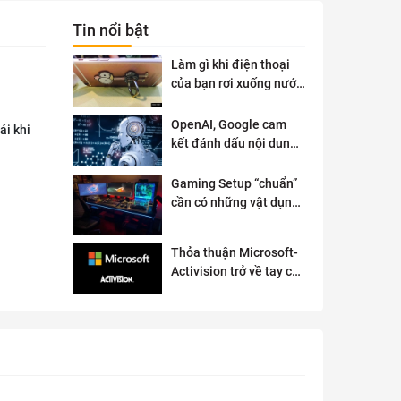
Tin nổi bật
Làm gì khi điện thoại
của bạn rơi xuống nước
?
OpenAI, Google cam
ái khi
kết đánh dấu nội dung
AI để đảm bảo an toàn
Gaming Setup “chuẩn”
cần có những vật dụng
gì?
Thỏa thuận Microsoft-
Activision trở về tay cơ
quan quản lý chống độc
quyền của Anh