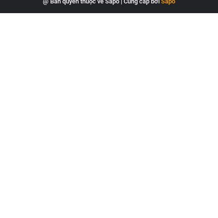
@ Bản quyền thuộc về Sapo
|
Cung cấp bởi
Sapo