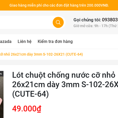
Giao hàng miễn phí cho các đơn đặt hàng trên 200.000VNĐ.
093803
Gọi chúng tôi:
Giờ mở cửa: 9h - 17h (Thứ
azada
Liên hệ
Kiểm tra đơn hàng
 cỡ nhỏ 26x21cm dày 3mm S-102-26X21 (CUTE-64)
Lót chuột chống nước cỡ nhỏ
26x21cm dày 3mm S-102-26
(CUTE-64)
49.000₫