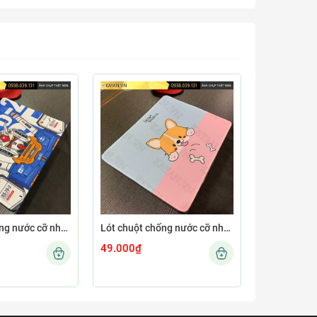
Lót chuột chống nước cỡ nhỏ 26x21cm dày 3mm S-109-26X21 (GUNDAMNEW-01)
Lót chuột chống nước cỡ nhỏ 26x21cm dày 3mm S-100-26X21 (CUTE-21)
49.000₫