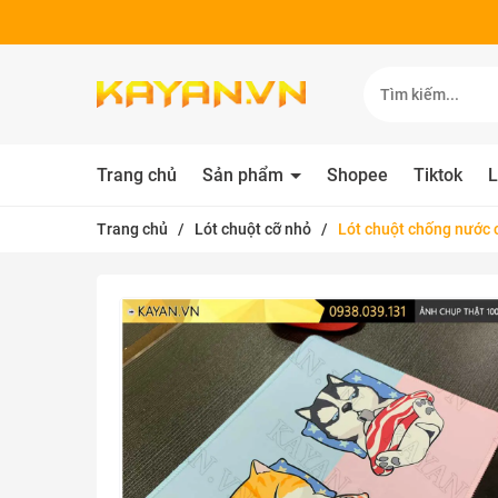
Trang chủ
Sản phẩm
Shopee
Tiktok
L
Trang chủ
/
Lót chuột cỡ nhỏ
/
Lót chuột chống nước