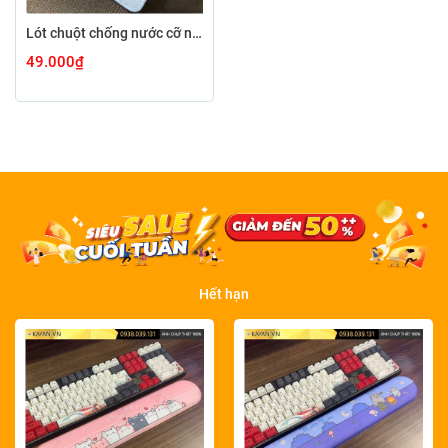
Lót chuột chống nước cỡ nhỏ 26x21cm dày 3mm S-104-26X21 (DORAEMON-07)
49.000₫
Hết hạn