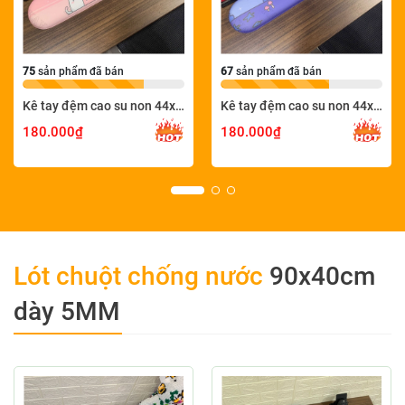
75
sản phẩm đã bán
67
sản phẩm đã bán
Kê tay đệm cao su non 44x8 KETAY-CUTE76-44X8
Kê tay đệm cao su non 44x8 KETAY-CUTE78-44X8
180.000₫
180.000₫
Lót chuột chống nước
90x40cm
dày 5MM