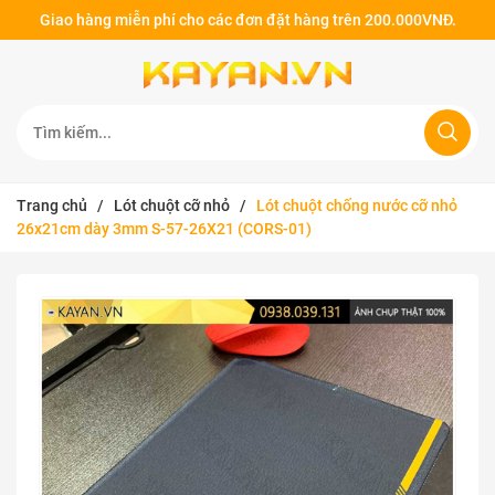
Giao hàng miễn phí cho các đơn đặt hàng trên 200.000VNĐ.
Trang chủ
/
Lót chuột cỡ nhỏ
/
Lót chuột chống nước cỡ nhỏ
26x21cm dày 3mm S-57-26X21 (CORS-01)