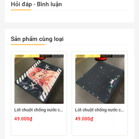
Hỏi đáp - Bình luận
Sản phẩm cùng loại
Lót chuột chống nước cỡ nhỏ 26x21cm dày 3mm S-107-26X21 (ZEROTWO-01)
Lót chuột chống nước cỡ nhỏ 26x21cm dày 3mm S-103-26X21 (GAMECONSO-09)
49.000₫
49.000₫
4