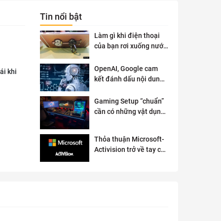
Tin nổi bật
Làm gì khi điện thoại
của bạn rơi xuống nước
?
OpenAI, Google cam
ái khi
kết đánh dấu nội dung
AI để đảm bảo an toàn
Gaming Setup “chuẩn”
cần có những vật dụng
gì?
Thỏa thuận Microsoft-
Activision trở về tay cơ
quan quản lý chống độc
quyền của Anh