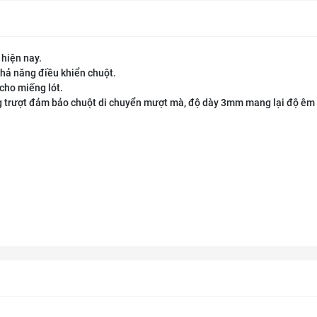
 hiện nay.
khả năng điều khiển chuột.
cho miếng lót.
g trượt đảm bảo chuột di chuyển mượt mà, độ dày 3mm mang lại độ êm 