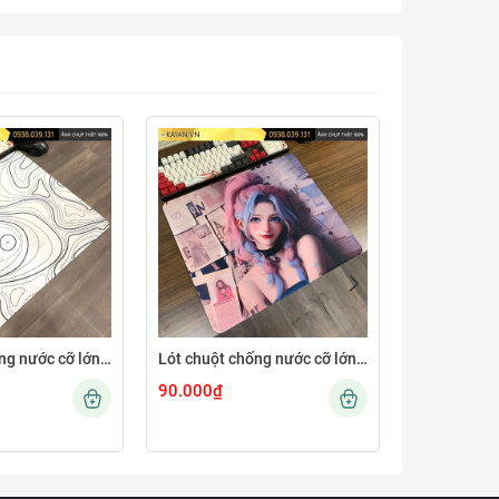
Lót chuột chống nước cỡ lớn 45x40cm dày 4mm MINIMAL-12-45X40-4MM
Lót chuột chống nước cỡ lớn 45x40cm dày 4mm GIRL-04-45X40-4MM
90.000₫
90.000₫