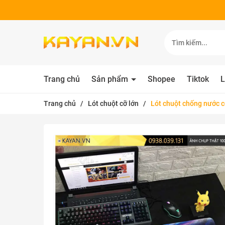
Trang chủ
Sản phẩm
Shopee
Tiktok
L
Trang chủ
/
Lót chuột cỡ lớn
/
Lót chuột chống nước