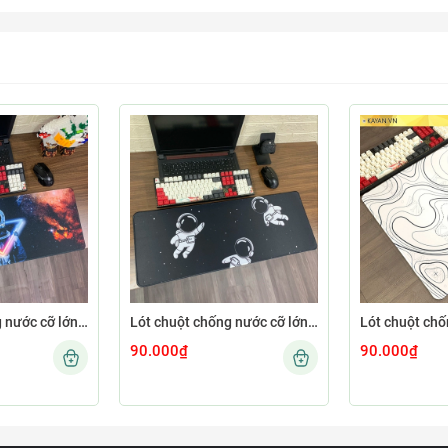
Lót chuột chống nước cỡ lớn 80x30cm dày 3mm ASTRO-02-80X30
Lót chuột chống nước cỡ lớn 80x30cm dày 3mm ASTRO-01-80X30
90.000₫
90.000₫