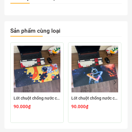
Sản phẩm cùng loại
Lót chuột chống nước cỡ lớn 80x30cm dày 3mm ASTRO-03-80X30
Lót chuột chống nước cỡ lớn 80x30cm dày 3mm ASTRO-02-80X30
90.000₫
90.000₫
9