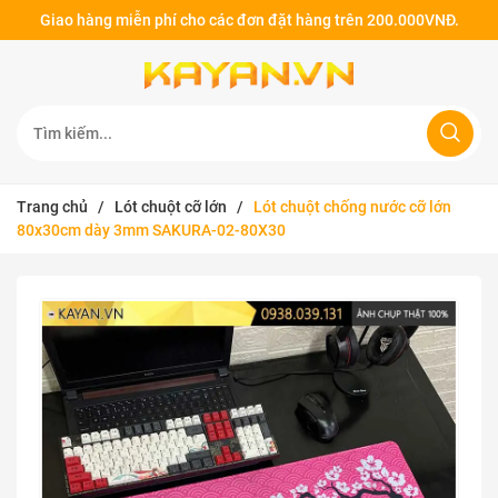
Giao hàng miễn phí cho các đơn đặt hàng trên 200.000VNĐ.
Trang chủ
/
Lót chuột cỡ lớn
/
Lót chuột chống nước cỡ lớn
80x30cm dày 3mm SAKURA-02-80X30