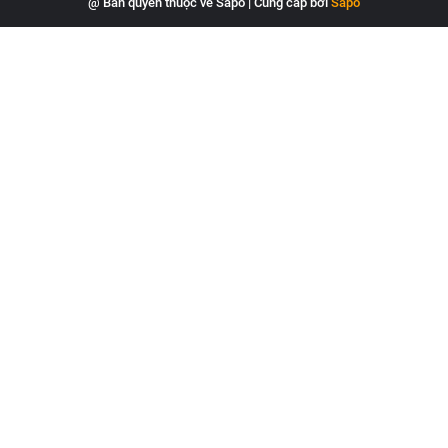
@ Bản quyền thuộc về Sapo
|
Cung cấp bởi
Sapo