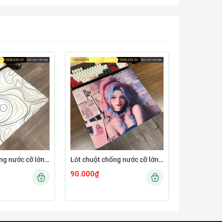
Lót chuột chống nước cỡ lớn 45x40cm dày 4mm MINIMAL-12-45X40-4MM
Lót chuột chống nước cỡ lớn 45x40cm dày 4mm GIRL-04-45X40-4MM
90.000₫
90.000₫