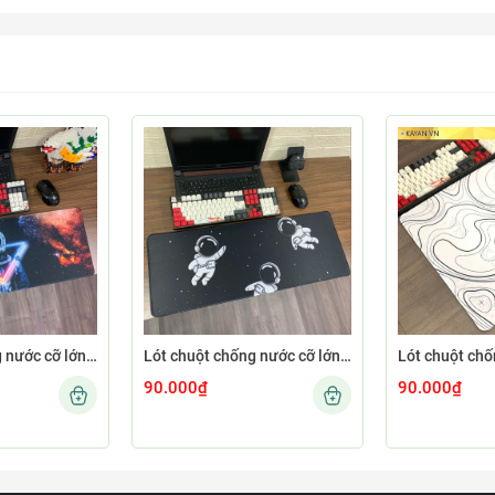
Lót chuột chống nước cỡ lớn 80x30cm dày 3mm ASTRO-02-80X30
Lót chuột chống nước cỡ lớn 80x30cm dày 3mm ASTRO-01-80X30
90.000₫
90.000₫