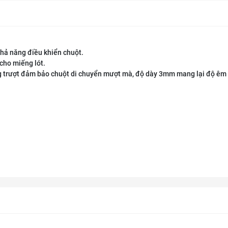
khả năng điều khiển chuột.
cho miếng lót.
g trượt đảm bảo chuột di chuyển mượt mà, độ dày 3mm mang lại độ êm 