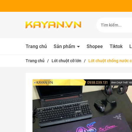
Trang chủ
Sản phẩm
Shopee
Tiktok
L
Trang chủ
/
Lót chuột cỡ lớn
/
Lót chuột chống nước