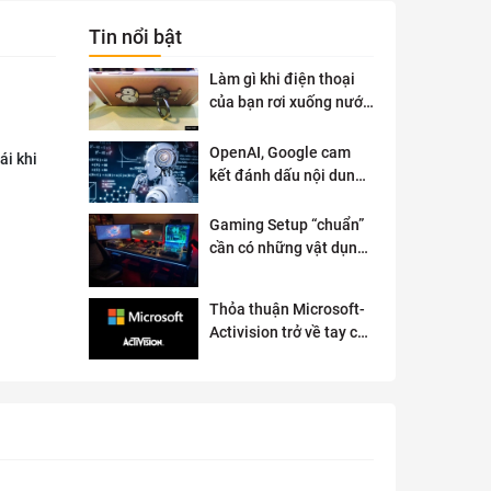
Tin nổi bật
Làm gì khi điện thoại
của bạn rơi xuống nước
?
OpenAI, Google cam
ái khi
kết đánh dấu nội dung
AI để đảm bảo an toàn
Gaming Setup “chuẩn”
cần có những vật dụng
gì?
Thỏa thuận Microsoft-
Activision trở về tay cơ
quan quản lý chống độc
quyền của Anh