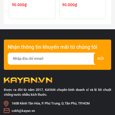
90.000₫
90.000₫
9
Nhận thông tin khuyến mãi từ chúng tôi
GỬI
Được ra đời từ năm 2017, KAYAN chuyên kinh doanh sỉ và lẻ lót chuột
chống nước nhiều kích thước.
160B Kênh Tân Hóa, P. Phú Trung, Q.Tân Phú, TP.HCM
cskh@kayan.vn