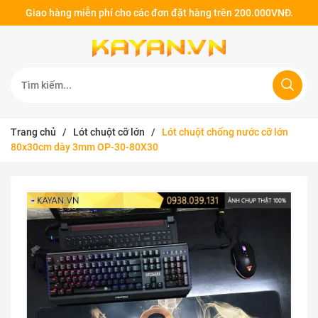
Giao hàng miễn phí cho các đơn đặt hàng trên 200.000VNĐ.
Trang chủ
/
Lót chuột cỡ lớn
/
Lót chuột chống nước cỡ lớn
80x30cm dày 3mm OP-30-80X30