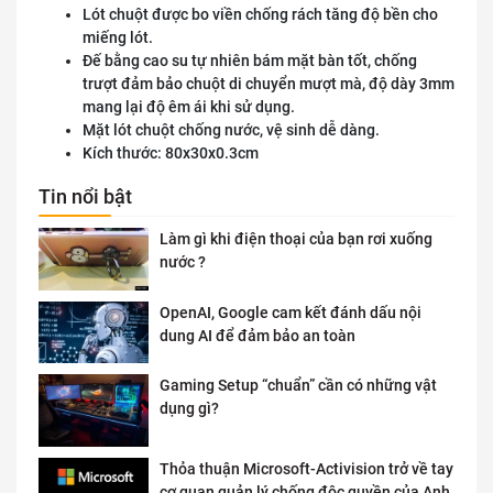
Lót chuột được bo viền chống rách tăng độ bền cho
miếng lót.
Đế bằng cao su tự nhiên bám mặt bàn tốt, chống
trượt đảm bảo chuột di chuyển mượt mà, độ dày 3mm
mang lại độ êm ái khi sử dụng.
Mặt lót chuột chống nước, vệ sinh dễ dàng.
Kích thước: 80x30x0.3cm
Tin nổi bật
Làm gì khi điện thoại của bạn rơi xuống
nước ?
OpenAI, Google cam kết đánh dấu nội
dung AI để đảm bảo an toàn
Gaming Setup “chuẩn” cần có những vật
dụng gì?
Thỏa thuận Microsoft-Activision trở về tay
cơ quan quản lý chống độc quyền của Anh