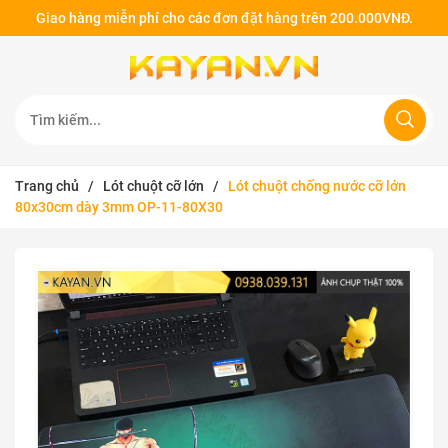
Giao hàng miễn phí cho các đơn đặt hàng trên 200.000VNĐ.
Trang chủ
/
Lót chuột cỡ lớn
/
Lót chuột chống nước cỡ lớn
80x30cm dày 3mm OP-11-80X30