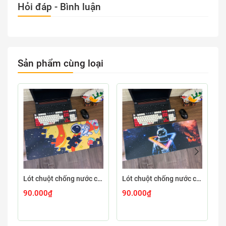
Hỏi đáp - Bình luận
Sản phẩm cùng loại
Lót chuột chống nước cỡ lớn 80x30cm dày 3mm ASTRO-03-80X30
Lót chuột chống nước cỡ lớn 80x30cm dày 3mm ASTRO-02-80X30
90.000₫
90.000₫
9