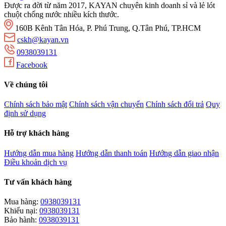
Được ra đời từ năm 2017, KAYAN chuyên kinh doanh sỉ và lẻ lót
chuột chống nước nhiều kích thước.
160B Kênh Tân Hóa, P. Phú Trung, Q.Tân Phú, TP.HCM
cskh@kayan.vn
0938039131
Facebook
Về chúng tôi
Chính sách bảo mật
Chính sách vận chuyển
Chính sách đổi trả
Quy
định sử dụng
Hỗ trợ khách hàng
Hướng dẫn mua hàng
Hướng dẫn thanh toán
Hướng dẫn giao nhận
Điều khoản dịch vụ
Tư vấn khách hàng
Mua hàng:
0938039131
Khiếu nại:
0938039131
Bảo hành:
0938039131