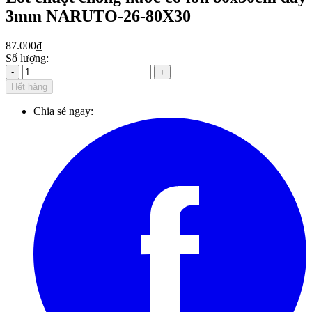
3mm NARUTO-26-80X30
87.000₫
Số lượng:
-
+
Hết hàng
Chia sẻ ngay: