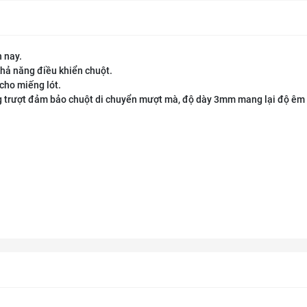
 nay.
khả năng điều khiển chuột.
cho miếng lót.
g trượt đảm bảo chuột di chuyển mượt mà, độ dày 3mm mang lại độ êm 