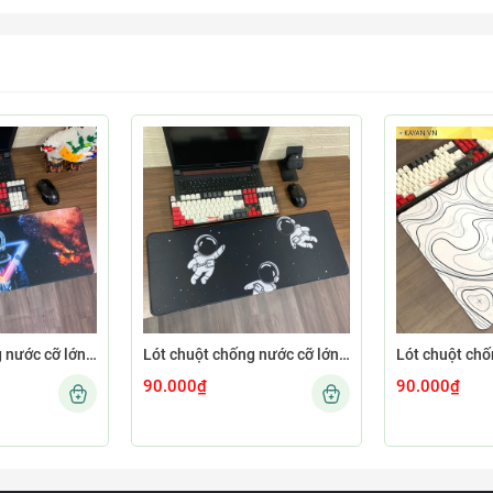
Lót chuột chống nước cỡ lớn 80x30cm dày 3mm ASTRO-02-80X30
Lót chuột chống nước cỡ lớn 80x30cm dày 3mm ASTRO-01-80X30
90.000₫
90.000₫