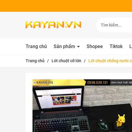
Trang chủ
Sản phẩm
Shopee
Tiktok
L
Trang chủ
/
Lót chuột cỡ lớn
/
Lót chuột chống nước