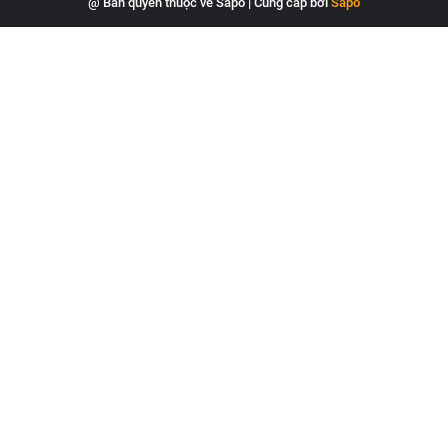
@ Bản quyền thuộc về Sapo
|
Cung cấp bởi
Sapo