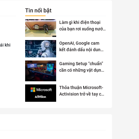
Tin nổi bật
Làm gì khi điện thoại
của bạn rơi xuống nước
?
OpenAI, Google cam
ái khi
kết đánh dấu nội dung
AI để đảm bảo an toàn
Gaming Setup “chuẩn”
cần có những vật dụng
gì?
Thỏa thuận Microsoft-
Activision trở về tay cơ
quan quản lý chống độc
quyền của Anh