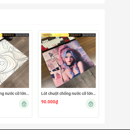
Lót chuột chống nước cỡ lớn 45x40cm dày 4mm MINIMAL-12-45X40-4MM
Lót chuột chống nước cỡ lớn 45x40cm dày 4mm GIRL-04-45X40-4MM
90.000₫
90.000₫