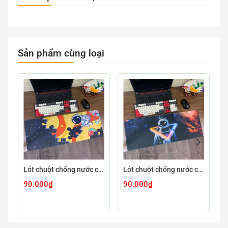
Sản phẩm cùng loại
Lót chuột chống nước cỡ lớn 80x30cm dày 3mm ASTRO-03-80X30
Lót chuột chống nước cỡ lớn 80x30cm dày 3mm ASTRO-02-80X30
90.000₫
90.000₫
9