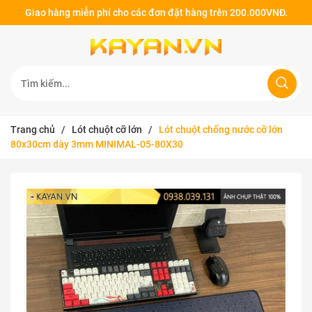
Giao hàng miễn phí cho các đơn đặt hàng trên 200.000VNĐ.
Trang chủ
/
Lót chuột cỡ lớn
/
Lót chuột chống nước cỡ lớn
80x30cm dày 3mm MINIMAL-05-80X30