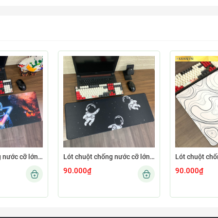
Lót chuột chống nước cỡ lớn 80x30cm dày 3mm ASTRO-02-80X30
Lót chuột chống nước cỡ lớn 80x30cm dày 3mm ASTRO-01-80X30
90.000₫
90.000₫