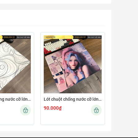
Lót chuột chống nước cỡ lớn 45x40cm dày 4mm MINIMAL-12-45X40-4MM
Lót chuột chống nước cỡ lớn 45x40cm dày 4mm GIRL-04-45X40-4MM
90.000₫
90.000₫