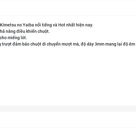
imetsu no Yaiba nổi tiếng và Hot nhất hiện nay.
khả năng điều khiển chuột.
cho miếng lót.
g trượt đảm bảo chuột di chuyển mượt mà, độ dày 3mm mang lại độ êm 