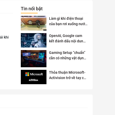
Tin nổi bật
Làm gì khi điện thoại
của bạn rơi xuống nước
?
OpenAI, Google cam
ái khi
kết đánh dấu nội dung
AI để đảm bảo an toàn
Gaming Setup “chuẩn”
cần có những vật dụng
gì?
Thỏa thuận Microsoft-
Activision trở về tay cơ
quan quản lý chống độc
quyền của Anh