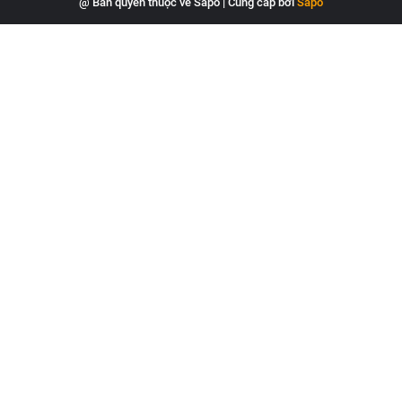
@ Bản quyền thuộc về Sapo
|
Cung cấp bởi
Sapo