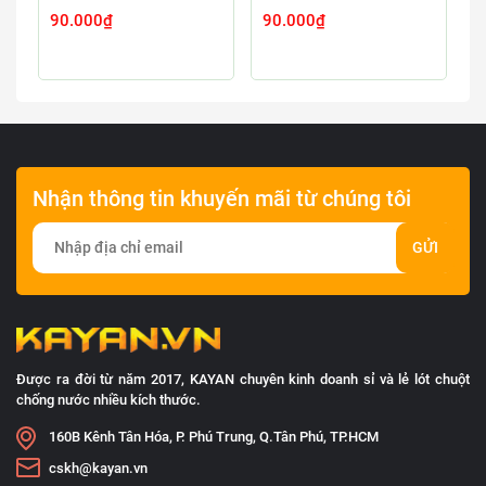
90.000₫
90.000₫
9
Nhận thông tin khuyến mãi từ chúng tôi
GỬI
Được ra đời từ năm 2017, KAYAN chuyên kinh doanh sỉ và lẻ lót chuột
chống nước nhiều kích thước.
160B Kênh Tân Hóa, P. Phú Trung, Q.Tân Phú, TP.HCM
cskh@kayan.vn