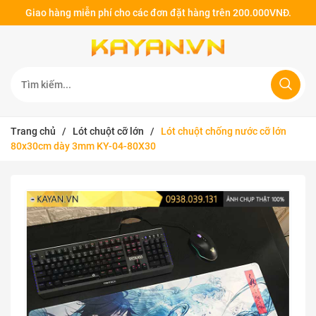
Giao hàng miễn phí cho các đơn đặt hàng trên 200.000VNĐ.
Trang chủ
/
Lót chuột cỡ lớn
/
Lót chuột chống nước cỡ lớn
80x30cm dày 3mm KY-04-80X30