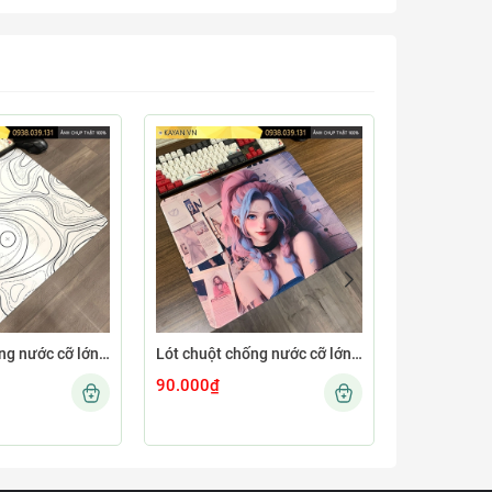
Lót chuột chống nước cỡ lớn 45x40cm dày 4mm MINIMAL-12-45X40-4MM
Lót chuột chống nước cỡ lớn 45x40cm dày 4mm GIRL-04-45X40-4MM
90.000₫
90.000₫