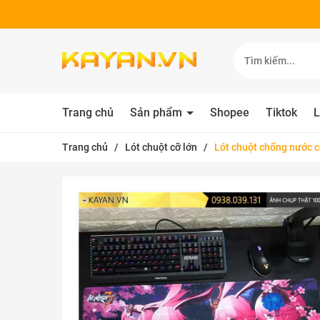
Trang chủ
Sản phẩm
Shopee
Tiktok
L
Trang chủ
/
Lót chuột cỡ lớn
/
Lót chuột chống nước