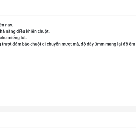
ện nay.
khả năng điều khiển chuột.
cho miếng lót.
g trượt đảm bảo chuột di chuyển mượt mà, độ dày 3mm mang lại độ êm 