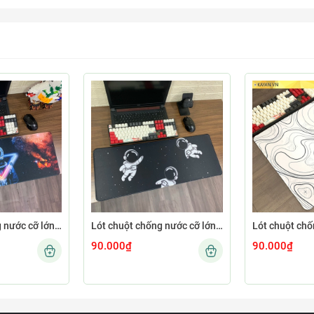
Lót chuột chống nước cỡ lớn 80x30cm dày 3mm ASTRO-02-80X30
Lót chuột chống nước cỡ lớn 80x30cm dày 3mm ASTRO-01-80X30
90.000₫
90.000₫