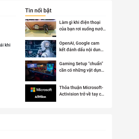
Tin nổi bật
Làm gì khi điện thoại
của bạn rơi xuống nước
?
OpenAI, Google cam
ái khi
kết đánh dấu nội dung
AI để đảm bảo an toàn
Gaming Setup “chuẩn”
cần có những vật dụng
gì?
Thỏa thuận Microsoft-
Activision trở về tay cơ
quan quản lý chống độc
quyền của Anh