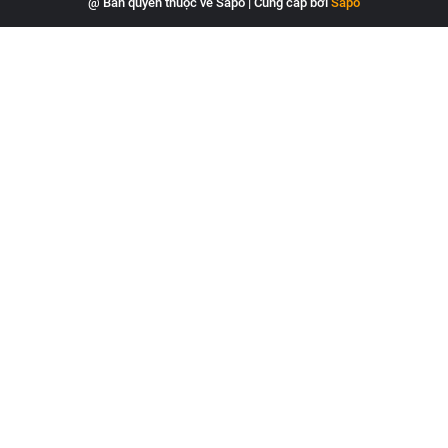
@ Bản quyền thuộc về Sapo
|
Cung cấp bởi
Sapo