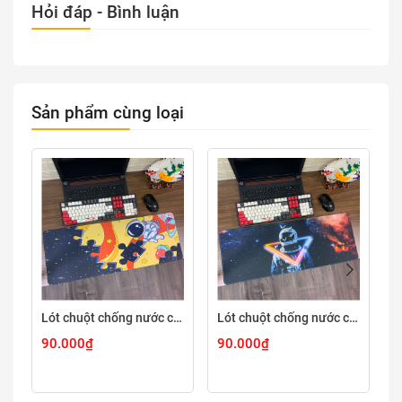
Hỏi đáp - Bình luận
Sản phẩm cùng loại
Lót chuột chống nước cỡ lớn 80x30cm dày 3mm ASTRO-03-80X30
Lót chuột chống nước cỡ lớn 80x30cm dày 3mm ASTRO-02-80X30
90.000₫
90.000₫
9