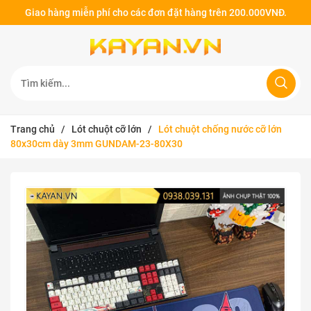
Giao hàng miễn phí cho các đơn đặt hàng trên 200.000VNĐ.
Trang chủ
/
Lót chuột cỡ lớn
/
Lót chuột chống nước cỡ lớn
80x30cm dày 3mm GUNDAM-23-80X30