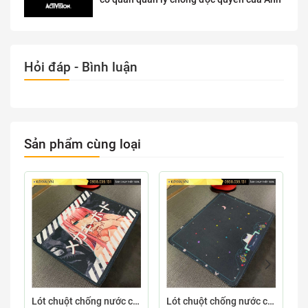
Hỏi đáp - Bình luận
Sản phẩm cùng loại
Lót chuột chống nước cỡ nhỏ 26x21cm dày 3mm S-107-26X21 (ZEROTWO-01)
Lót chuột chống nước cỡ nhỏ 26x21cm dày 3mm S-103-26X21 (GAMECONSO-09)