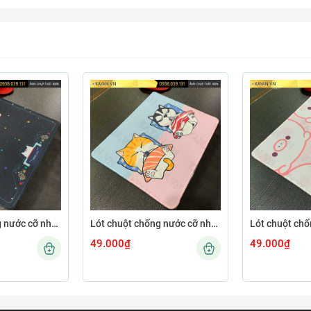
Lót chuột chống nước cỡ nhỏ 26x21cm dày 3mm S-103-26X21 (GAMECONSO-09)
Lót chuột chống nước cỡ nhỏ 26x21cm dày 3mm S-102-26X21 (CUTE-64)
49.000₫
49.000₫