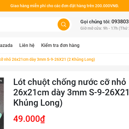
Giao hàng miễn phí cho các đơn đặt hàng trên 200.000VNĐ.
093803
Gọi chúng tôi:
Giờ mở cửa: 9h - 17h (Thứ
azada
Liên hệ
Kiểm tra đơn hàng
 cỡ nhỏ 26x21cm dày 3mm S-9-26X21 (2 Khủng Long)
Lót chuột chống nước cỡ nhỏ
26x21cm dày 3mm S-9-26X21
Khủng Long)
49.000₫