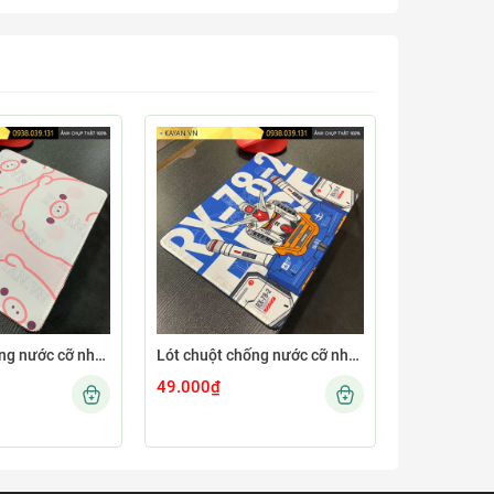
Lót chuột chống nước cỡ nhỏ 26x21cm dày 3mm S-101-26X21 (CUTE-66)
Lót chuột chống nước cỡ nhỏ 26x21cm dày 3mm S-109-26X21 (GUNDAMNEW-01)
49.000₫
49.000₫