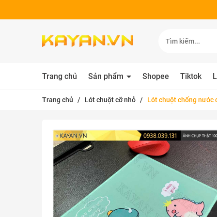
Trang chủ
Sản phẩm
Shopee
Tiktok
L
Trang chủ
/
Lót chuột cỡ nhỏ
/
Lót chuột chống nước