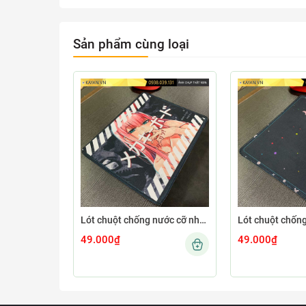
Sản phẩm cùng loại
Lót chuột chống nước cỡ nhỏ 26x21cm dày 3mm S-107-26X21 (ZEROTWO-01)
49.000₫
49.000₫