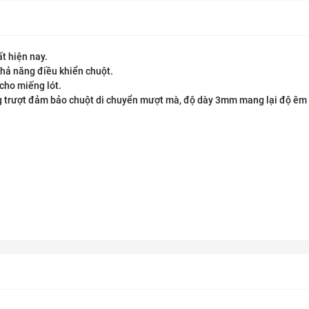
ất hiện nay.
khả năng điều khiển chuột.
cho miếng lót.
g trượt đảm bảo chuột di chuyển mượt mà, độ dày 3mm mang lại độ êm 