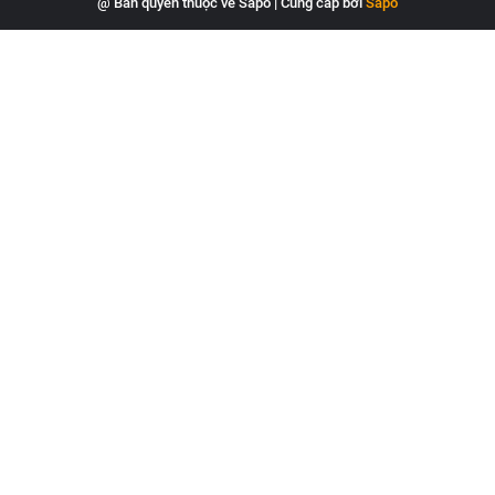
@ Bản quyền thuộc về Sapo
|
Cung cấp bởi
Sapo