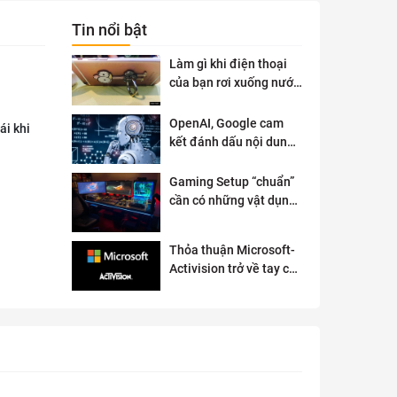
Tin nổi bật
Làm gì khi điện thoại
của bạn rơi xuống nước
?
OpenAI, Google cam
ái khi
kết đánh dấu nội dung
AI để đảm bảo an toàn
Gaming Setup “chuẩn”
cần có những vật dụng
gì?
Thỏa thuận Microsoft-
Activision trở về tay cơ
quan quản lý chống độc
quyền của Anh