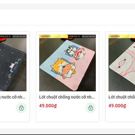
Lót chuột chống nước cỡ nhỏ 26x21cm dày 3mm S-103-26X21 (GAMECONSO-09)
Lót chuột chống nước cỡ nhỏ 26x21cm dày 3mm S-102-26X21 (CUTE-64)
49.000₫
49.000₫