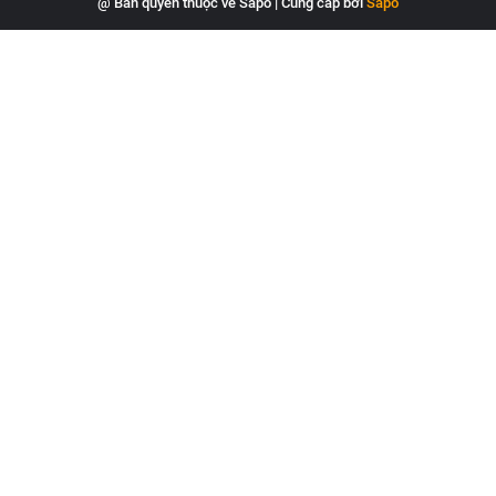
@ Bản quyền thuộc về Sapo
|
Cung cấp bởi
Sapo