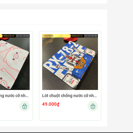
Lót chuột chống nước cỡ nhỏ 26x21cm dày 3mm S-101-26X21 (CUTE-66)
Lót chuột chống nước cỡ nhỏ 26x21cm dày 3mm S-109-26X21 (GUNDAMNEW-01)
49.000₫
49.000₫