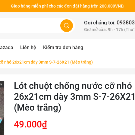
Giao hàng miễn phí cho các đơn đặt hàng trên 200.000VNĐ.
093803
Gọi chúng tôi:
Giờ mở cửa: 9h - 17h (Thứ
azada
Liên hệ
Kiểm tra đơn hàng
 cỡ nhỏ 26x21cm dày 3mm S-7-26X21 (Mèo trắng)
Lót chuột chống nước cỡ nhỏ
26x21cm dày 3mm S-7-26X2
(Mèo trắng)
49.000₫