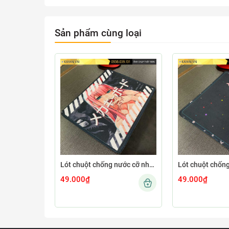
Sản phẩm cùng loại
Lót chuột chống nước cỡ nhỏ 26x21cm dày 3mm S-107-26X21 (ZEROTWO-01)
49.000₫
49.000₫