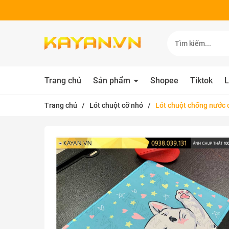
Trang chủ
Sản phẩm
Shopee
Tiktok
L
Trang chủ
/
Lót chuột cỡ nhỏ
/
Lót chuột chống nước