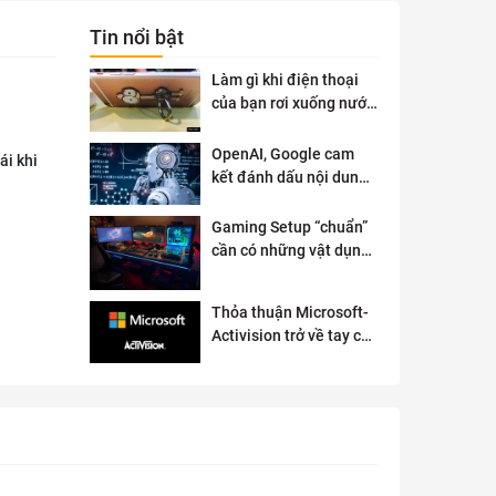
Tin nổi bật
Làm gì khi điện thoại
của bạn rơi xuống nước
?
OpenAI, Google cam
ái khi
kết đánh dấu nội dung
AI để đảm bảo an toàn
Gaming Setup “chuẩn”
cần có những vật dụng
gì?
Thỏa thuận Microsoft-
Activision trở về tay cơ
quan quản lý chống độc
quyền của Anh