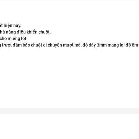
ất hiện nay.
khả năng điều khiển chuột.
cho miếng lót.
g trượt đảm bảo chuột di chuyển mượt mà, độ dày 3mm mang lại độ êm 