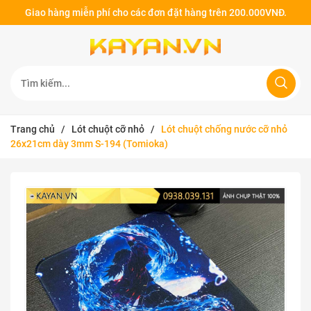
Giao hàng miễn phí cho các đơn đặt hàng trên 200.000VNĐ.
Trang chủ
/
Lót chuột cỡ nhỏ
/
Lót chuột chống nước cỡ nhỏ
26x21cm dày 3mm S-194 (Tomioka)