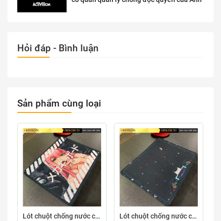
Hỏi đáp - Bình luận
Sản phẩm cùng loại
Lót chuột chống nước cỡ nhỏ 26x21cm dày 3mm S-107-26X21 (ZEROTWO-01)
Lót chuột chống nước cỡ nhỏ 26x21cm dày 3mm S-103-26X21 (GAMECONSO-09)