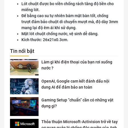
Lót chuột được bo viền chống rách tăng độ bền cho
miếng lót.
Đế bằng cao su tự nhiên bám mặt bàn tốt, chống
trượt đảm bảo chuột di chuyển mượt mà, độ dày 3mm
mang lại độ êm ái khi sử dụng.
Mặt lót chuột chống nước, vệ sinh dễ dàng.
Kích thước: 26x21x0.3cm.
Tin nổi bật
Làm gì khi điện thoại của bạn rơi xuống
nước ?
OpenAI, Google cam kết đánh dấu nội
dung AI để đảm bảo an toàn
Gaming Setup “chuẩn” cần có những vật
dụng gì?
Thỏa thuận Microsoft-Activision trở về tay
cơ quan quản lý chống độc quyền của Anh