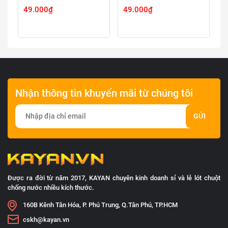
49.000₫
49.000₫
4
Nhận thông tin khuyến mãi từ chúng tôi
GỬI
Được ra đời từ năm 2017, KAYAN chuyên kinh doanh sỉ và lẻ lót chuột
chống nước nhiều kích thước.
160B Kênh Tân Hóa, P. Phú Trung, Q.Tân Phú, TP.HCM
cskh@kayan.vn