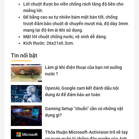
Lót chuột được bo viền chống rách tăng độ bền cho
miếng lót.
Đế bằng cao su tự nhiên bám mặt bàn tốt, chống
trượt đảm bảo chuột di chuyển mượt mà, độ dày 3mm
mang lại độ êm ái khi sử dụng.
Mặt lót chuột chống nước, vệ sinh dễ dàng.
Kích thước: 26x21x0.3cm.
Tin nổi bật
Làm gì khi điện thoại của bạn rơi xuống
nước ?
OpenAI, Google cam kết đánh dấu nội
dung AI để đảm bảo an toàn
Gaming Setup “chuẩn” cần có những vật
dụng gì?
Thỏa thuận Microsoft-Activision trở về tay
cơ quan quản lý chống độc quyền của Anh