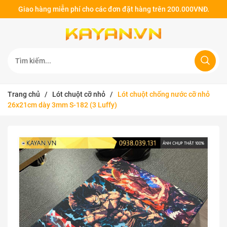
Giao hàng miễn phí cho các đơn đặt hàng trên 200.000VNĐ.
Trang chủ
/
Lót chuột cỡ nhỏ
/
Lót chuột chống nước cỡ nhỏ
26x21cm dày 3mm S-182 (3 Luffy)