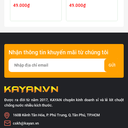
49.000₫
49.000₫
4
Nhận thông tin khuyến mãi từ chúng tôi
GỬI
Được ra đời từ năm 2017, KAYAN chuyên kinh doanh sỉ và lẻ lót chuột
chống nước nhiều kích thước.
160B Kênh Tân Hóa, P. Phú Trung, Q.Tân Phú, TP.HCM
cskh@kayan.vn