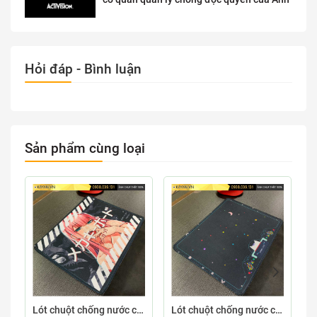
Hỏi đáp - Bình luận
Sản phẩm cùng loại
Lót chuột chống nước cỡ nhỏ 26x21cm dày 3mm S-107-26X21 (ZEROTWO-01)
Lót chuột chống nước cỡ nhỏ 26x21cm dày 3mm S-103-26X21 (GAMECONSO-09)