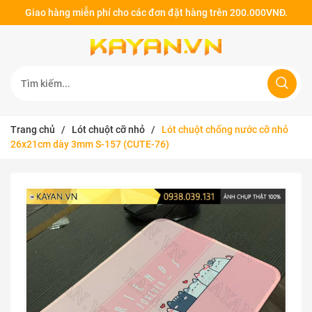
Giao hàng miễn phí cho các đơn đặt hàng trên 200.000VNĐ.
Trang chủ
/
Lót chuột cỡ nhỏ
/
Lót chuột chống nước cỡ nhỏ
26x21cm dày 3mm S-157 (CUTE-76)