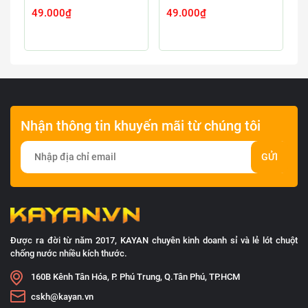
49.000₫
49.000₫
4
Nhận thông tin khuyến mãi từ chúng tôi
GỬI
Được ra đời từ năm 2017, KAYAN chuyên kinh doanh sỉ và lẻ lót chuột
chống nước nhiều kích thước.
160B Kênh Tân Hóa, P. Phú Trung, Q.Tân Phú, TP.HCM
cskh@kayan.vn