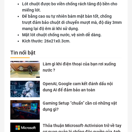
Lót chuột được bo viền chống rách tăng độ bền cho
miếng lót.
Đế bằng cao su tự nhiên bám mặt bàn tốt, chống
trượt đảm bảo chuột di chuyển mượt mà, độ dày 3mm
mang lại độ êm ái khi sử dụng.
Mặt lót chuột chống nước, vệ sinh dễ dàng.
Kích thước: 26x21x0.3cm.
Tin nổi bật
Làm gì khi điện thoại của bạn rơi xuống
nước ?
OpenAI, Google cam kết đánh dấu nội
dung AI để đảm bảo an toàn
Gaming Setup “chuẩn” cần có những vật
dụng gì?
Thỏa thuận Microsoft-Activision trở về tay
cơ quan quản lý chống độc quyền của Anh