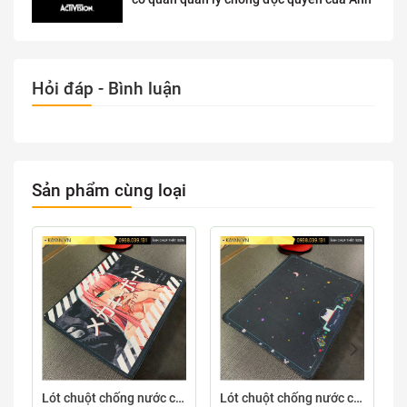
Hỏi đáp - Bình luận
Sản phẩm cùng loại
Lót chuột chống nước cỡ nhỏ 26x21cm dày 3mm S-107-26X21 (ZEROTWO-01)
Lót chuột chống nước cỡ nhỏ 26x21cm dày 3mm S-103-26X21 (GAMECONSO-09)