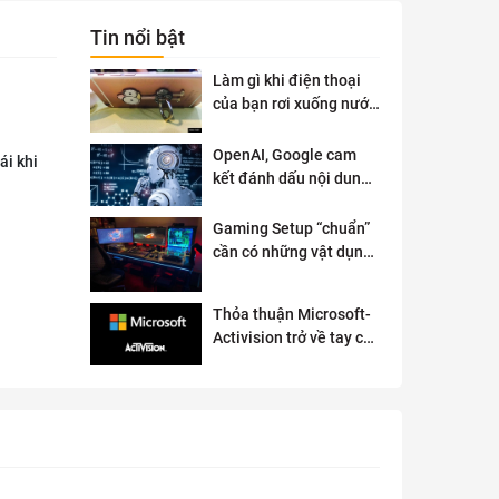
Tin nổi bật
Làm gì khi điện thoại
của bạn rơi xuống nước
?
OpenAI, Google cam
ái khi
kết đánh dấu nội dung
AI để đảm bảo an toàn
Gaming Setup “chuẩn”
cần có những vật dụng
gì?
Thỏa thuận Microsoft-
Activision trở về tay cơ
quan quản lý chống độc
quyền của Anh