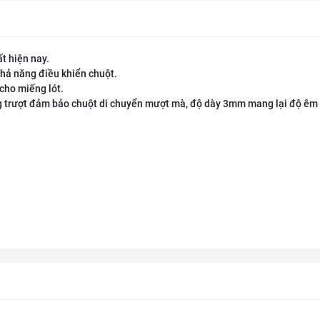
ất hiện nay.
khả năng điều khiển chuột.
cho miếng lót.
g trượt đảm bảo chuột di chuyển mượt mà, độ dày 3mm mang lại độ êm 