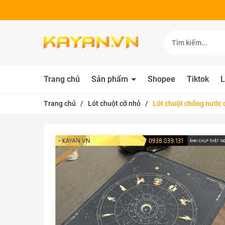
Trang chủ
Sản phẩm
Shopee
Tiktok
L
Trang chủ
/
Lót chuột cỡ nhỏ
/
Lót chuột chống nước