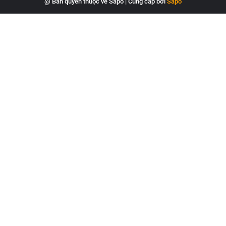
@ Bản quyền thuộc về Sapo
|
Cung cấp bởi
Sapo