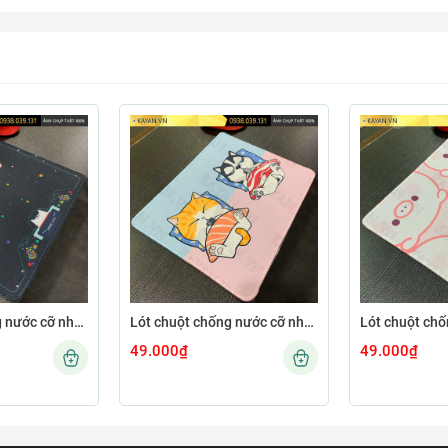
Lót chuột chống nước cỡ nhỏ 26x21cm dày 3mm S-103-26X21 (GAMECONSO-09)
Lót chuột chống nước cỡ nhỏ 26x21cm dày 3mm S-102-26X21 (CUTE-64)
49.000₫
49.000₫