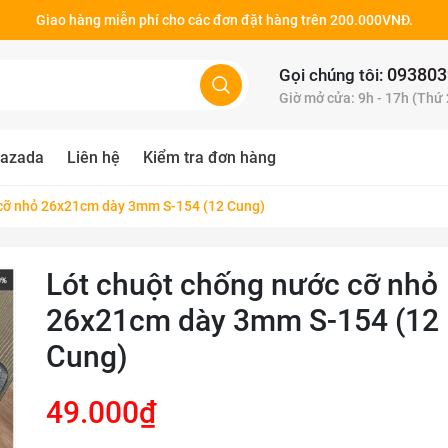
Giao hàng miễn phí cho các đơn đặt hàng trên 200.000VNĐ.
093803
Gọi chúng tôi:
Giờ mở cửa: 9h - 17h (Thứ
azada
Liên hệ
Kiểm tra đơn hàng
 cỡ nhỏ 26x21cm dày 3mm S-154 (12 Cung)
Lót chuột chống nước cỡ nhỏ
26x21cm dày 3mm S-154 (12
Cung)
49.000₫