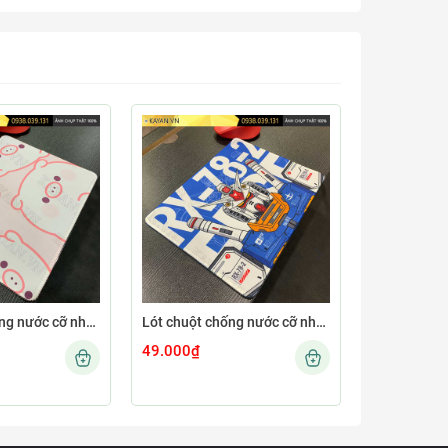
Lót chuột chống nước cỡ nhỏ 26x21cm dày 3mm S-101-26X21 (CUTE-66)
Lót chuột chống nước cỡ nhỏ 26x21cm dày 3mm S-109-26X21 (GUNDAMNEW-01)
49.000₫
49.000₫