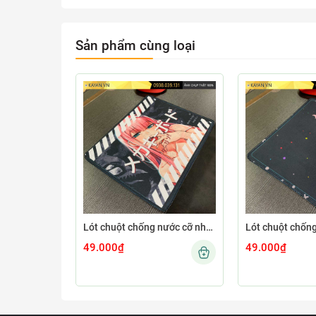
Sản phẩm cùng loại
Lót chuột chống nước cỡ nhỏ 26x21cm dày 3mm S-107-26X21 (ZEROTWO-01)
49.000₫
49.000₫