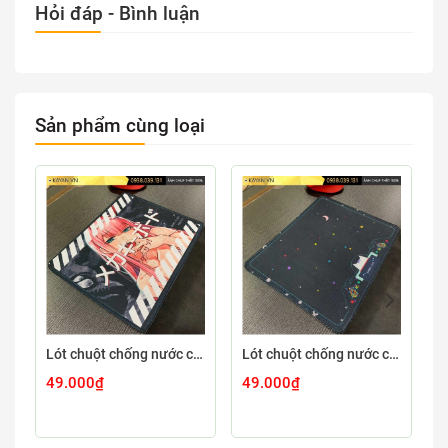
Hỏi đáp - Bình luận
Sản phẩm cùng loại
Lót chuột chống nước cỡ nhỏ 26x21cm dày 3mm S-107-26X21 (ZEROTWO-01)
Lót chuột chống nước cỡ nhỏ 26x21cm dày 3mm S-103-26X21 (GAMECONSO-09)
49.000₫
49.000₫
4