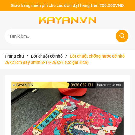
Giao hàng miễn phí cho các đơn đặt hàng trên 200.000VNĐ.
Trang chủ
/
Lót chuột cỡ nhỏ
/
Lót chuột chống nước cỡ nhỏ
26x21cm dày 3mm S-14-26X21 (Cô gái kịch)