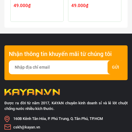
49.000₫
49.000₫
4
Nhận thông tin khuyến mãi từ chúng tôi
GỬI
Được ra đời từ năm 2017, KAYAN chuyên kinh doanh sỉ và lẻ lót chuột
chống nước nhiều kích thước.
160B Kênh Tân Hóa, P. Phú Trung, Q.Tân Phú, TP.HCM
cskh@kayan.vn