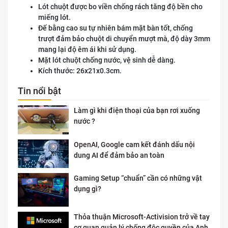
Lót chuột được bo viền chống rách tăng độ bền cho
miếng lót.
Đế bằng cao su tự nhiên bám mặt bàn tốt, chống
trượt đảm bảo chuột di chuyển mượt mà, độ dày 3mm
mang lại độ êm ái khi sử dụng.
Mặt lót chuột chống nước, vệ sinh dễ dàng.
Kích thước: 26x21x0.3cm.
Tin nổi bật
Làm gì khi điện thoại của bạn rơi xuống
nước ?
OpenAI, Google cam kết đánh dấu nội
dung AI để đảm bảo an toàn
Gaming Setup “chuẩn” cần có những vật
dụng gì?
Thỏa thuận Microsoft-Activision trở về tay
cơ quan quản lý chống độc quyền của Anh