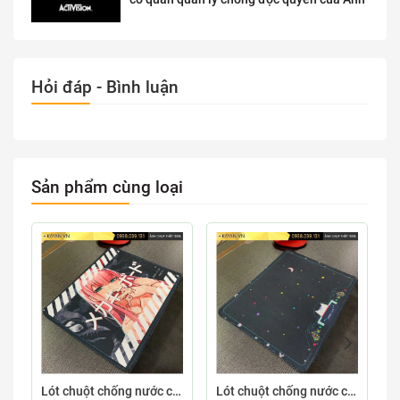
Hỏi đáp - Bình luận
Sản phẩm cùng loại
Lót chuột chống nước cỡ nhỏ 26x21cm dày 3mm S-107-26X21 (ZEROTWO-01)
Lót chuột chống nước cỡ nhỏ 26x21cm dày 3mm S-103-26X21 (GAMECONSO-09)