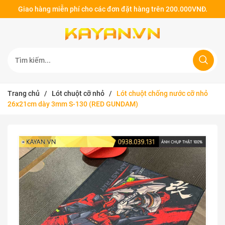
Giao hàng miễn phí cho các đơn đặt hàng trên 200.000VNĐ.
Trang chủ
/
Lót chuột cỡ nhỏ
/
Lót chuột chống nước cỡ nhỏ
26x21cm dày 3mm S-130 (RED GUNDAM)