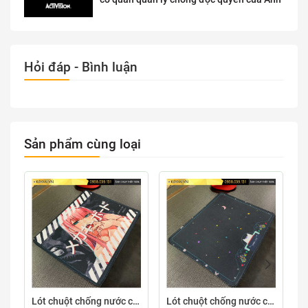
Hỏi đáp - Bình luận
Sản phẩm cùng loại
Lót chuột chống nước cỡ nhỏ 26x21cm dày 3mm S-107-26X21 (ZEROTWO-01)
Lót chuột chống nước cỡ nhỏ 26x21cm dày 3mm S-103-26X21 (GAMECONSO-09)