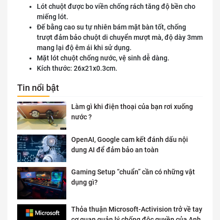
Lót chuột được bo viền chống rách tăng độ bền cho
miếng lót.
Đế bằng cao su tự nhiên bám mặt bàn tốt, chống
trượt đảm bảo chuột di chuyển mượt mà, độ dày 3mm
mang lại độ êm ái khi sử dụng.
Mặt lót chuột chống nước, vệ sinh dễ dàng.
Kích thước: 26x21x0.3cm.
Tin nổi bật
Làm gì khi điện thoại của bạn rơi xuống
nước ?
OpenAI, Google cam kết đánh dấu nội
dung AI để đảm bảo an toàn
Gaming Setup “chuẩn” cần có những vật
dụng gì?
Thỏa thuận Microsoft-Activision trở về tay
cơ quan quản lý chống độc quyền của Anh