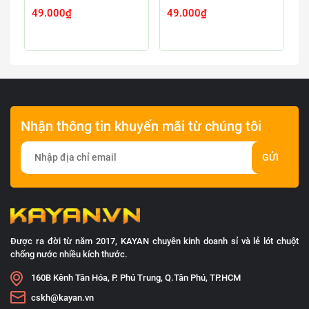
49.000₫
49.000₫
4
Nhận thông tin khuyến mãi từ chúng tôi
GỬI
Được ra đời từ năm 2017, KAYAN chuyên kinh doanh sỉ và lẻ lót chuột
chống nước nhiều kích thước.
160B Kênh Tân Hóa, P. Phú Trung, Q.Tân Phú, TP.HCM
cskh@kayan.vn