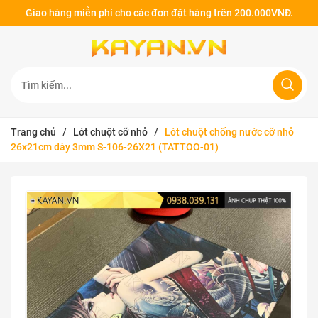
Giao hàng miễn phí cho các đơn đặt hàng trên 200.000VNĐ.
Trang chủ
/
Lót chuột cỡ nhỏ
/
Lót chuột chống nước cỡ nhỏ
26x21cm dày 3mm S-106-26X21 (TATTOO-01)