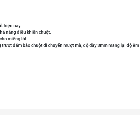
ất hiện nay.
khả năng điều khiển chuột.
cho miếng lót.
g trượt đảm bảo chuột di chuyển mượt mà, độ dày 3mm mang lại độ êm 