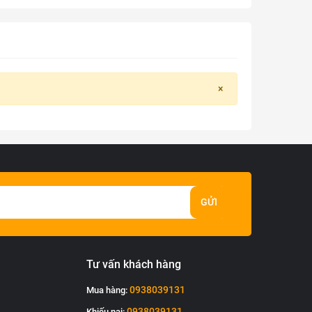
×
GỬI
Tư vấn khách hàng
0938039131
Mua hàng:
0938039131
Khiếu nại: