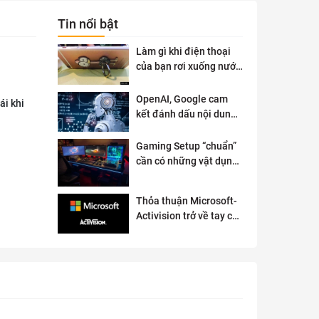
Tin nổi bật
Làm gì khi điện thoại
của bạn rơi xuống nước
?
OpenAI, Google cam
ái khi
kết đánh dấu nội dung
AI để đảm bảo an toàn
Gaming Setup “chuẩn”
cần có những vật dụng
gì?
Thỏa thuận Microsoft-
Activision trở về tay cơ
quan quản lý chống độc
quyền của Anh