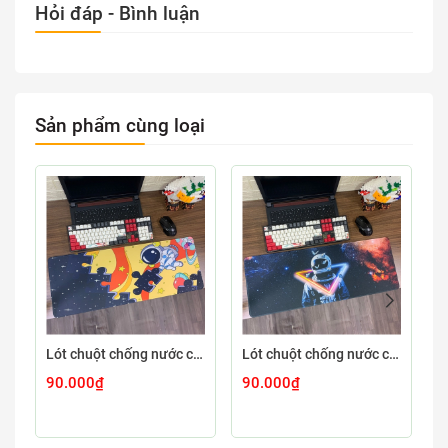
Hỏi đáp - Bình luận
Sản phẩm cùng loại
Lót chuột chống nước cỡ lớn 80x30cm dày 3mm ASTRO-03-80X30
Lót chuột chống nước cỡ lớn 80x30cm dày 3mm ASTRO-02-80X30
90.000₫
90.000₫
9