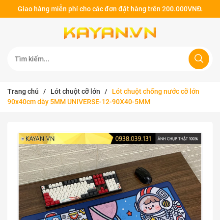
Giao hàng miễn phí cho các đơn đặt hàng trên 200.000VNĐ.
Trang chủ
/
Lót chuột cỡ lớn
/
Lót chuột chống nước cỡ lớn
90x40cm dày 5MM UNIVERSE-12-90X40-5MM