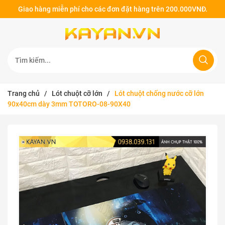
Giao hàng miễn phí cho các đơn đặt hàng trên 200.000VNĐ.
Trang chủ
/
Lót chuột cỡ lớn
/
Lót chuột chống nước cỡ lớn
90x40cm dày 3mm TOTORO-08-90X40