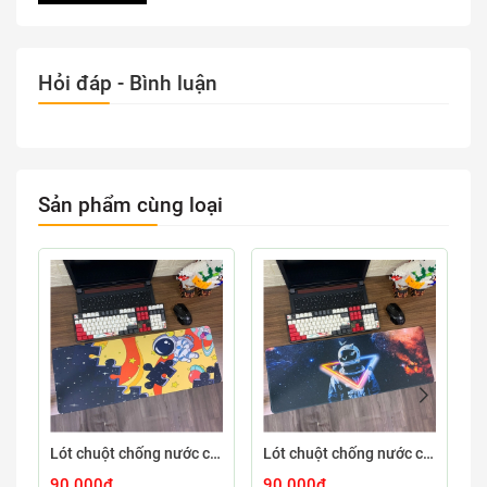
Hỏi đáp - Bình luận
Sản phẩm cùng loại
Lót chuột chống nước cỡ lớn 80x30cm dày 3mm ASTRO-03-80X30
Lót chuột chống nước cỡ lớn 80x30cm dày 3mm ASTRO-02-80X30
90.000₫
90.000₫
9