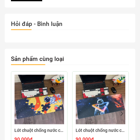
Hỏi đáp - Bình luận
Sản phẩm cùng loại
Lót chuột chống nước cỡ lớn 80x30cm dày 3mm ASTRO-03-80X30
Lót chuột chống nước cỡ lớn 80x30cm dày 3mm ASTRO-02-80X30
90.000₫
90.000₫
9