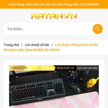
Giao hàng miễn phí cho các đơn đặt hàng trên 200.000VNĐ.
Trang chủ
/
Lót chuột cỡ lớn
/
Lót chuột chống nước cỡ lớn
90x40cm dày 3mm RAZER-02-90X40