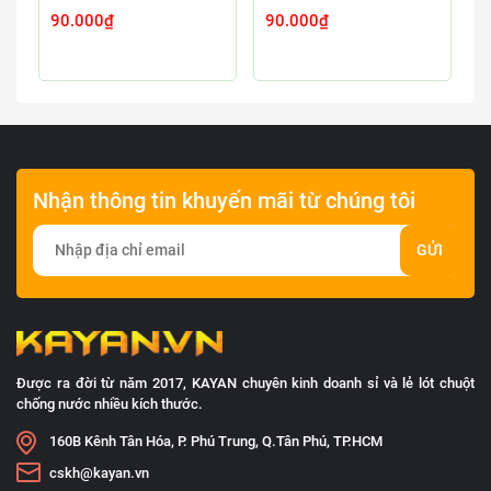
90.000₫
90.000₫
9
Nhận thông tin khuyến mãi từ chúng tôi
GỬI
Được ra đời từ năm 2017, KAYAN chuyên kinh doanh sỉ và lẻ lót chuột
chống nước nhiều kích thước.
160B Kênh Tân Hóa, P. Phú Trung, Q.Tân Phú, TP.HCM
cskh@kayan.vn