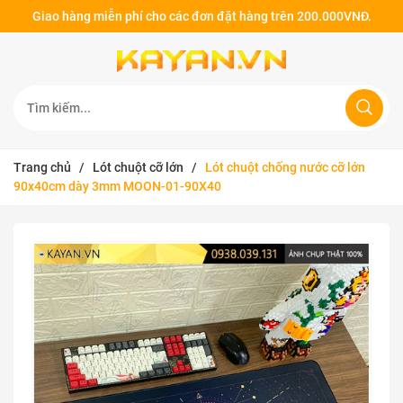
Giao hàng miễn phí cho các đơn đặt hàng trên 200.000VNĐ.
Trang chủ
/
Lót chuột cỡ lớn
/
Lót chuột chống nước cỡ lớn
90x40cm dày 3mm MOON-01-90X40