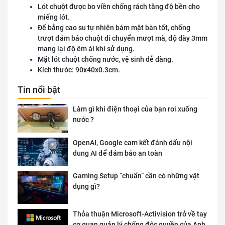
Lót chuột được bo viền chống rách tăng độ bền cho
miếng lót.
Đế bằng cao su tự nhiên bám mặt bàn tốt, chống
trượt đảm bảo chuột di chuyển mượt mà, độ dày 3mm
mang lại độ êm ái khi sử dụng.
Mặt lót chuột chống nước, vệ sinh dễ dàng.
Kích thước: 90x40x0.3cm.
Tin nổi bật
Làm gì khi điện thoại của bạn rơi xuống
nước ?
OpenAI, Google cam kết đánh dấu nội
dung AI để đảm bảo an toàn
Gaming Setup “chuẩn” cần có những vật
dụng gì?
Thỏa thuận Microsoft-Activision trở về tay
cơ quan quản lý chống độc quyền của Anh