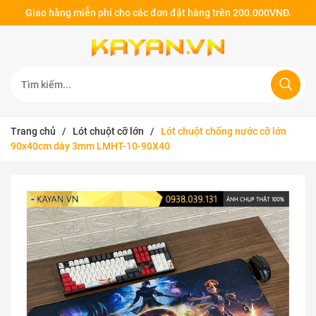
Giao hàng miễn phí cho các đơn đặt hàng trên 200.000VNĐ.
Trang chủ
/
Lót chuột cỡ lớn
/
Lót chuột chống nước cỡ lớn
90x40cm dày 3mm LMHT-10-90X40