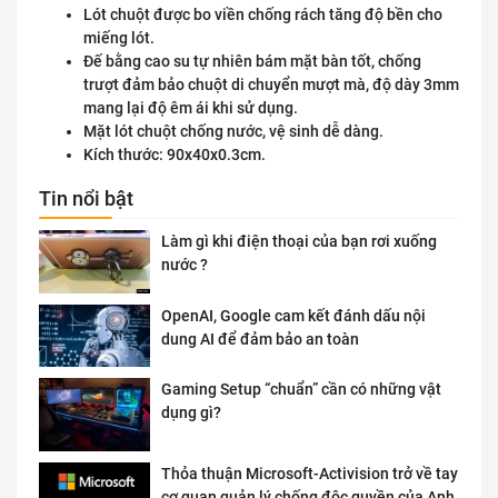
Lót chuột được bo viền chống rách tăng độ bền cho
miếng lót.
Đế bằng cao su tự nhiên bám mặt bàn tốt, chống
trượt đảm bảo chuột di chuyển mượt mà, độ dày 3mm
mang lại độ êm ái khi sử dụng.
Mặt lót chuột chống nước, vệ sinh dễ dàng.
Kích thước: 90x40x0.3cm.
Tin nổi bật
Làm gì khi điện thoại của bạn rơi xuống
nước ?
OpenAI, Google cam kết đánh dấu nội
dung AI để đảm bảo an toàn
Gaming Setup “chuẩn” cần có những vật
dụng gì?
Thỏa thuận Microsoft-Activision trở về tay
cơ quan quản lý chống độc quyền của Anh