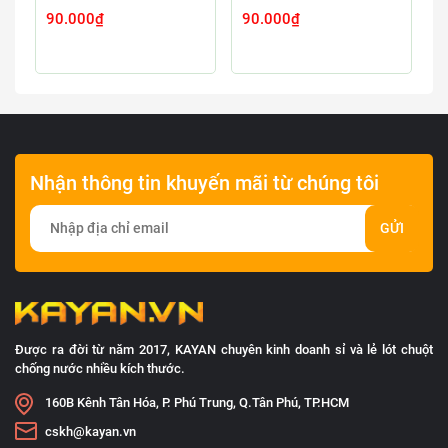
90.000₫
90.000₫
9
Nhận thông tin khuyến mãi từ chúng tôi
GỬI
Được ra đời từ năm 2017, KAYAN chuyên kinh doanh sỉ và lẻ lót chuột
chống nước nhiều kích thước.
160B Kênh Tân Hóa, P. Phú Trung, Q.Tân Phú, TP.HCM
cskh@kayan.vn