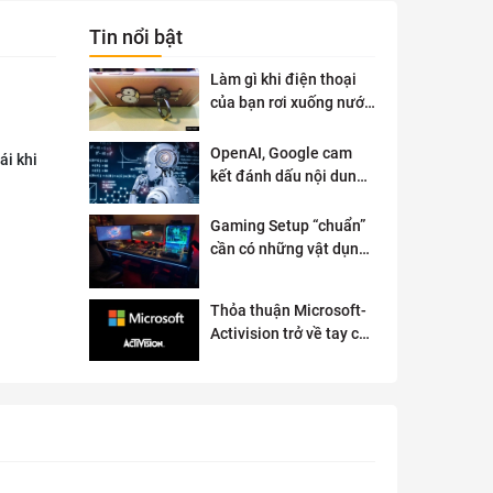
Tin nổi bật
Làm gì khi điện thoại
của bạn rơi xuống nước
?
OpenAI, Google cam
ái khi
kết đánh dấu nội dung
AI để đảm bảo an toàn
Gaming Setup “chuẩn”
cần có những vật dụng
gì?
Thỏa thuận Microsoft-
Activision trở về tay cơ
quan quản lý chống độc
quyền của Anh