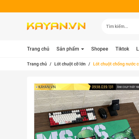
Trang chủ
Sản phẩm
Shopee
Tiktok
L
Trang chủ
/
Lót chuột cỡ lớn
/
Lót chuột chống nước