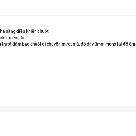
khả năng điều khiển chuột.
cho miếng lót.
g trượt đảm bảo chuột di chuyển mượt mà, độ dày 3mm mang lại độ êm 