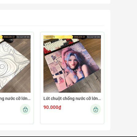
Lót chuột chống nước cỡ lớn 45x40cm dày 4mm MINIMAL-12-45X40-4MM
Lót chuột chống nước cỡ lớn 45x40cm dày 4mm GIRL-04-45X40-4MM
90.000₫
90.000₫