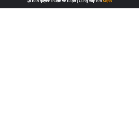
@ Bản quyền thuộc về Sapo
|
Cung cấp bởi
Sapo