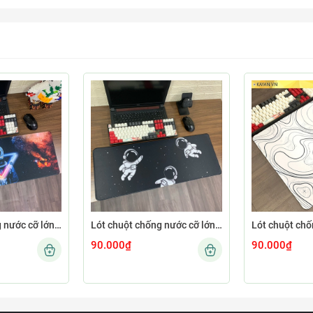
Lót chuột chống nước cỡ lớn 80x30cm dày 3mm ASTRO-02-80X30
Lót chuột chống nước cỡ lớn 80x30cm dày 3mm ASTRO-01-80X30
90.000₫
90.000₫