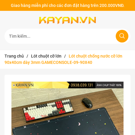
Giao hàng miễn phí cho các đơn đặt hàng trên 200.000VNĐ.
Trang chủ
/
Lót chuột cỡ lớn
/
Lót chuột chống nước cỡ lớn
90x40cm dày 3mm GAMECONSOLE-09-90X40