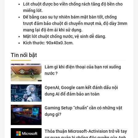
Lót chuột được bo viền chống rách tăng độ bền cho
miếng lót.
Đế bằng cao su tự nhiên bám mặt bàn tốt, chống
trượt đảm bảo chuột di chuyển mượt mà, độ dày 3mm
mang lại độ êm ái khi sử dụng.
Mặt lót chuột chống nước, vệ sinh dễ dàng.
Kích thước: 90x40x0.3cm.
Tin nổi bật
Làm gì khi điện thoại của bạn rơi xuống
nước ?
OpenAI, Google cam kết đánh dấu nội
dung AI để đảm bảo an toàn
Gaming Setup “chuẩn” cần có những vật
dụng gì?
Thỏa thuận Microsoft-Activision trở về tay
cơ quan quản lý chống độc quyền của Anh