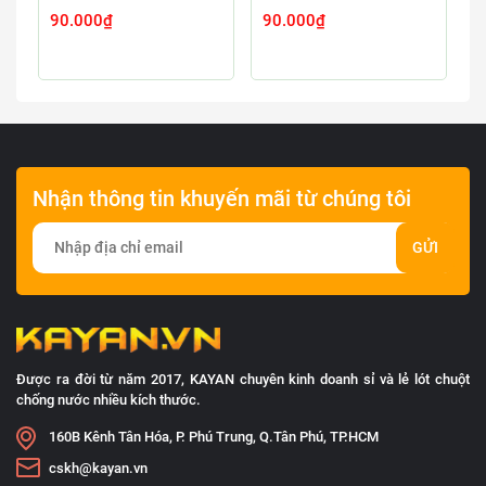
90.000₫
90.000₫
9
Nhận thông tin khuyến mãi từ chúng tôi
GỬI
Được ra đời từ năm 2017, KAYAN chuyên kinh doanh sỉ và lẻ lót chuột
chống nước nhiều kích thước.
160B Kênh Tân Hóa, P. Phú Trung, Q.Tân Phú, TP.HCM
cskh@kayan.vn