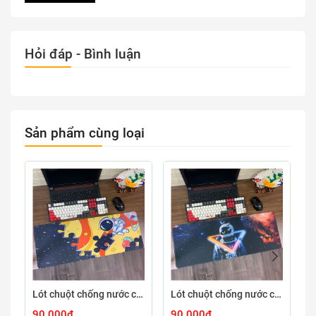
Hỏi đáp - Bình luận
Sản phẩm cùng loại
Lót chuột chống nước cỡ lớn 80x30cm dày 3mm ASTRO-03-80X30
Lót chuột chống nước cỡ lớn 80x30cm dày 3mm ASTRO-02-80X30
90.000₫
90.000₫
9