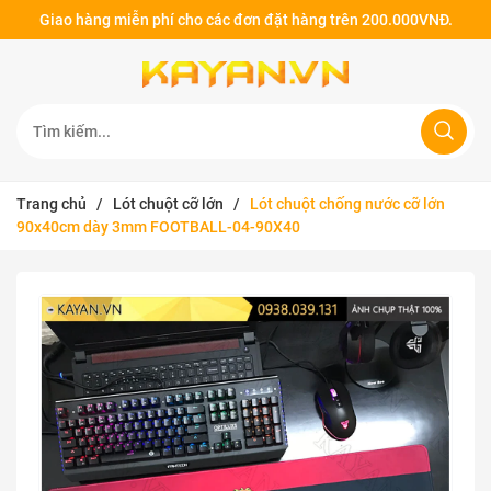
Giao hàng miễn phí cho các đơn đặt hàng trên 200.000VNĐ.
Trang chủ
/
Lót chuột cỡ lớn
/
Lót chuột chống nước cỡ lớn
90x40cm dày 3mm FOOTBALL-04-90X40