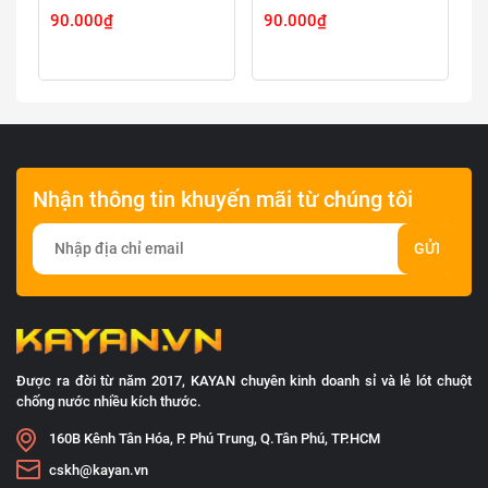
90.000₫
90.000₫
9
Nhận thông tin khuyến mãi từ chúng tôi
GỬI
Được ra đời từ năm 2017, KAYAN chuyên kinh doanh sỉ và lẻ lót chuột
chống nước nhiều kích thước.
160B Kênh Tân Hóa, P. Phú Trung, Q.Tân Phú, TP.HCM
cskh@kayan.vn