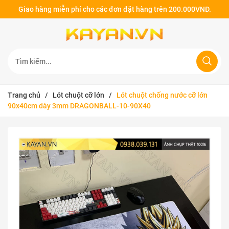
Giao hàng miễn phí cho các đơn đặt hàng trên 200.000VNĐ.
Trang chủ
/
Lót chuột cỡ lớn
/
Lót chuột chống nước cỡ lớn
90x40cm dày 3mm DRAGONBALL-10-90X40