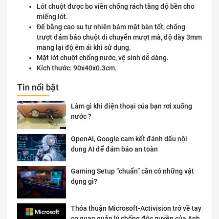
Lót chuột được bo viền chống rách tăng độ bền cho
miếng lót.
Đế bằng cao su tự nhiên bám mặt bàn tốt, chống
trượt đảm bảo chuột di chuyển mượt mà, độ dày 3mm
mang lại độ êm ái khi sử dụng.
Mặt lót chuột chống nước, vệ sinh dễ dàng.
Kích thước: 90x40x0.3cm.
Tin nổi bật
Làm gì khi điện thoại của bạn rơi xuống
nước ?
OpenAI, Google cam kết đánh dấu nội
dung AI để đảm bảo an toàn
Gaming Setup “chuẩn” cần có những vật
dụng gì?
Thỏa thuận Microsoft-Activision trở về tay
cơ quan quản lý chống độc quyền của Anh