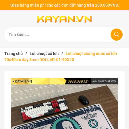
Giao hàng miễn phí cho các đơn đặt hàng trên 200.000VNĐ.
Trang chủ
/
Lót chuột cỡ lớn
/
Lót chuột chống nước cỡ lớn
90x40cm dày 3mm DOLLAR-01-90X40