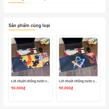
Sản phẩm cùng loại
Lót chuột chống nước cỡ lớn 80x30cm dày 3mm ASTRO-03-80X30
Lót chuột chống nước cỡ lớn 80x30cm dày 3mm ASTRO-02-80X30
90.000₫
90.000₫
9