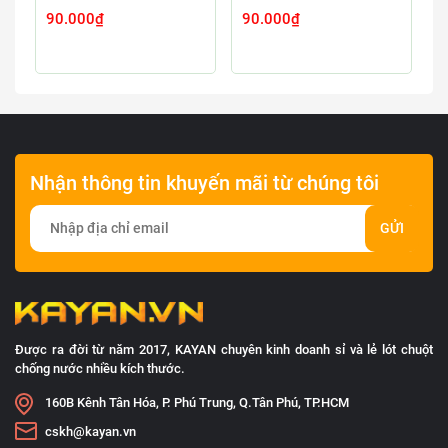
90.000₫
90.000₫
9
Nhận thông tin khuyến mãi từ chúng tôi
GỬI
Được ra đời từ năm 2017, KAYAN chuyên kinh doanh sỉ và lẻ lót chuột
chống nước nhiều kích thước.
160B Kênh Tân Hóa, P. Phú Trung, Q.Tân Phú, TP.HCM
cskh@kayan.vn