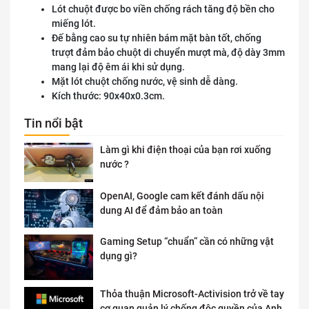
Lót chuột được bo viền chống rách tăng độ bền cho
miếng lót.
Đế bằng cao su tự nhiên bám mặt bàn tốt, chống
trượt đảm bảo chuột di chuyển mượt mà, độ dày 3mm
mang lại độ êm ái khi sử dụng.
Mặt lót chuột chống nước, vệ sinh dễ dàng.
Kích thước: 90x40x0.3cm.
Tin nổi bật
Làm gì khi điện thoại của bạn rơi xuống
nước ?
OpenAI, Google cam kết đánh dấu nội
dung AI để đảm bảo an toàn
Gaming Setup “chuẩn” cần có những vật
dụng gì?
Thỏa thuận Microsoft-Activision trở về tay
cơ quan quản lý chống độc quyền của Anh