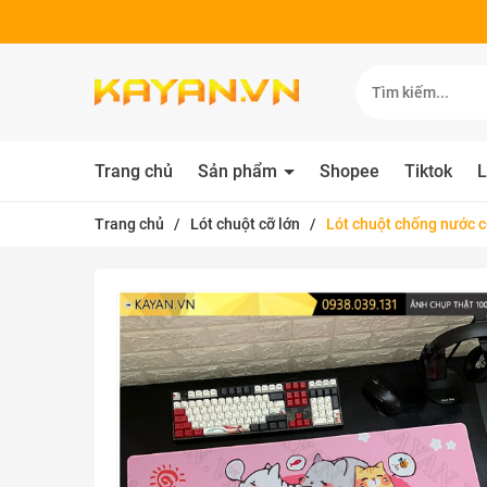
Trang chủ
Sản phẩm
Shopee
Tiktok
L
Trang chủ
/
Lót chuột cỡ lớn
/
Lót chuột chống nước