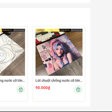
Lót chuột chống nước cỡ lớn 45x40cm dày 4mm MINIMAL-12-45X40-4MM
Lót chuột chống nước cỡ lớn 45x40cm dày 4mm GIRL-04-45X40-4MM
90.000₫
90.000₫