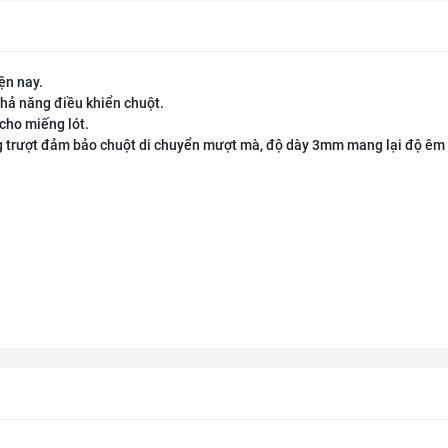
ện nay.
khả năng điều khiển chuột.
cho miếng lót.
g trượt đảm bảo chuột di chuyển mượt mà, độ dày 3mm mang lại độ êm 