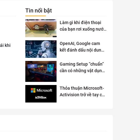
Tin nổi bật
Làm gì khi điện thoại
của bạn rơi xuống nước
?
OpenAI, Google cam
ái khi
kết đánh dấu nội dung
AI để đảm bảo an toàn
Gaming Setup “chuẩn”
cần có những vật dụng
gì?
Thỏa thuận Microsoft-
Activision trở về tay cơ
quan quản lý chống độc
quyền của Anh