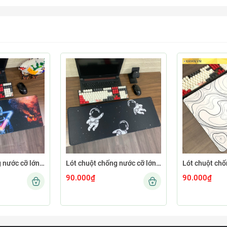
Lót chuột chống nước cỡ lớn 80x30cm dày 3mm ASTRO-02-80X30
Lót chuột chống nước cỡ lớn 80x30cm dày 3mm ASTRO-01-80X30
90.000₫
90.000₫