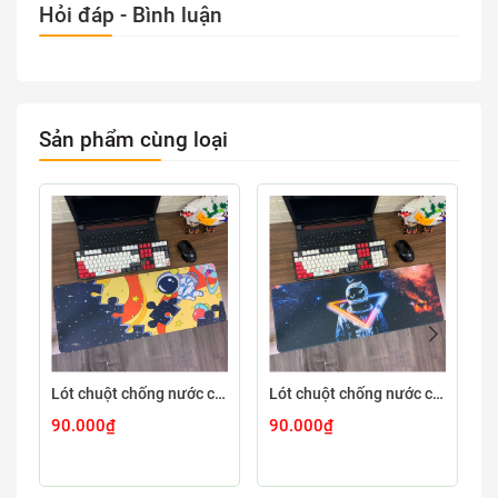
Hỏi đáp - Bình luận
Sản phẩm cùng loại
Lót chuột chống nước cỡ lớn 80x30cm dày 3mm ASTRO-03-80X30
Lót chuột chống nước cỡ lớn 80x30cm dày 3mm ASTRO-02-80X30
90.000₫
90.000₫
9