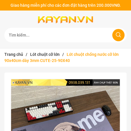
Giao hàng miễn phí cho các đơn đặt hàng trên 200.000VNĐ.
Trang chủ
/
Lót chuột cỡ lớn
/
Lót chuột chống nước cỡ lớn
90x40cm dày 3mm CUTE-25-90X40