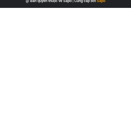
@ Bản quyền thuộc về Sapo
|
Cung cấp bởi
Sapo