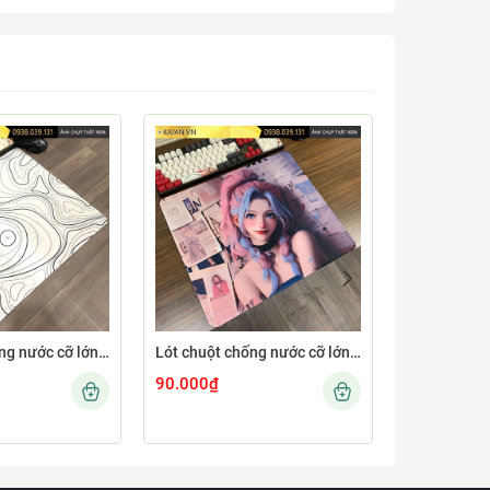
Lót chuột chống nước cỡ lớn 45x40cm dày 4mm MINIMAL-12-45X40-4MM
Lót chuột chống nước cỡ lớn 45x40cm dày 4mm GIRL-04-45X40-4MM
90.000₫
90.000₫