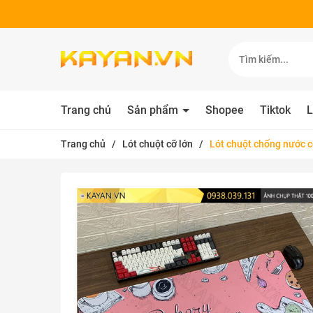
Trang chủ
Sản phẩm
Shopee
Tiktok
L
Trang chủ
/
Lót chuột cỡ lớn
/
Lót chuột chống nước