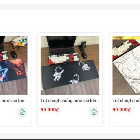
Lót chuột chống nước cỡ lớn 80x30cm dày 3mm ASTRO-02-80X30
Lót chuột chống nước cỡ lớn 80x30cm dày 3mm ASTRO-01-80X30
90.000₫
90.000₫