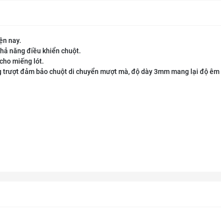
ện nay.
khả năng điều khiển chuột.
cho miếng lót.
g trượt đảm bảo chuột di chuyển mượt mà, độ dày 3mm mang lại độ êm 