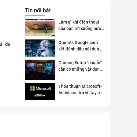
Tin nổi bật
Làm gì khi điện thoại
của bạn rơi xuống nước
?
OpenAI, Google cam
ái khi
kết đánh dấu nội dung
AI để đảm bảo an toàn
Gaming Setup “chuẩn”
cần có những vật dụng
gì?
Thỏa thuận Microsoft-
Activision trở về tay cơ
quan quản lý chống độc
quyền của Anh