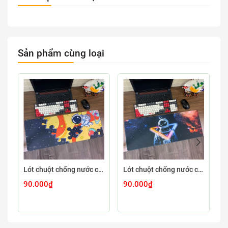
Sản phẩm cùng loại
Lót chuột chống nước cỡ lớn 80x30cm dày 3mm ASTRO-03-80X30
Lót chuột chống nước cỡ lớn 80x30cm dày 3mm ASTRO-02-80X30
90.000₫
90.000₫
9