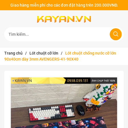
Giao hàng miễn phí cho các đơn đặt hàng trên 200.000VNĐ.
Trang chủ
/
Lót chuột cỡ lớn
/
Lót chuột chống nước cỡ lớn
90x40cm dày 3mm AVENGERS-41-90X40