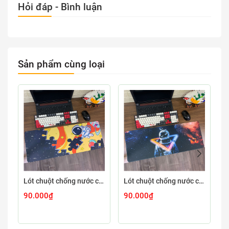
Hỏi đáp - Bình luận
Sản phẩm cùng loại
Lót chuột chống nước cỡ lớn 80x30cm dày 3mm ASTRO-03-80X30
Lót chuột chống nước cỡ lớn 80x30cm dày 3mm ASTRO-02-80X30
90.000₫
90.000₫
9