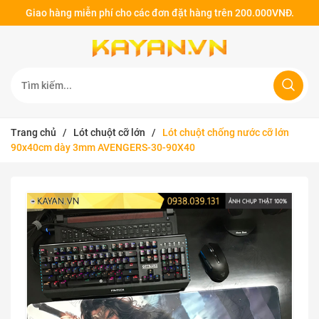
Giao hàng miễn phí cho các đơn đặt hàng trên 200.000VNĐ.
Trang chủ
/
Lót chuột cỡ lớn
/
Lót chuột chống nước cỡ lớn
90x40cm dày 3mm AVENGERS-30-90X40