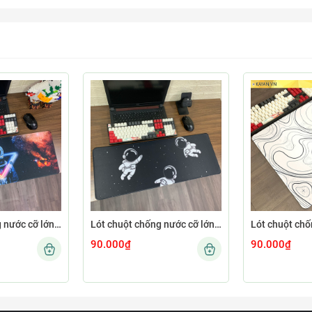
Lót chuột chống nước cỡ lớn 80x30cm dày 3mm ASTRO-02-80X30
Lót chuột chống nước cỡ lớn 80x30cm dày 3mm ASTRO-01-80X30
90.000₫
90.000₫