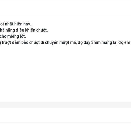
ot nhất hiện nay.
khả năng điều khiển chuột.
cho miếng lót.
g trượt đảm bảo chuột di chuyển mượt mà, độ dày 3mm mang lại độ êm 