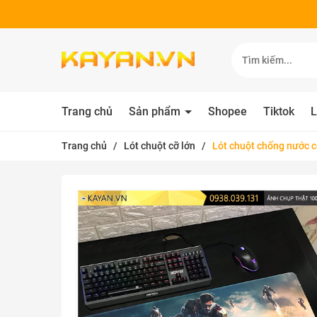
Trang chủ
Sản phẩm
Shopee
Tiktok
L
Trang chủ
/
Lót chuột cỡ lớn
/
Lót chuột chống nước