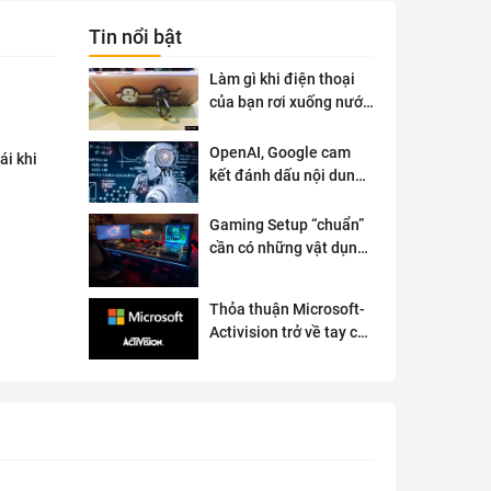
Tin nổi bật
Làm gì khi điện thoại
của bạn rơi xuống nước
?
OpenAI, Google cam
ái khi
kết đánh dấu nội dung
AI để đảm bảo an toàn
Gaming Setup “chuẩn”
cần có những vật dụng
gì?
Thỏa thuận Microsoft-
Activision trở về tay cơ
quan quản lý chống độc
quyền của Anh