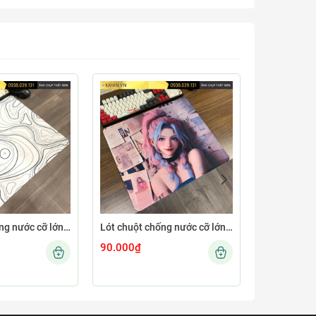
Lót chuột chống nước cỡ lớn 45x40cm dày 4mm MINIMAL-12-45X40-4MM
Lót chuột chống nước cỡ lớn 45x40cm dày 4mm GIRL-04-45X40-4MM
90.000₫
90.000₫