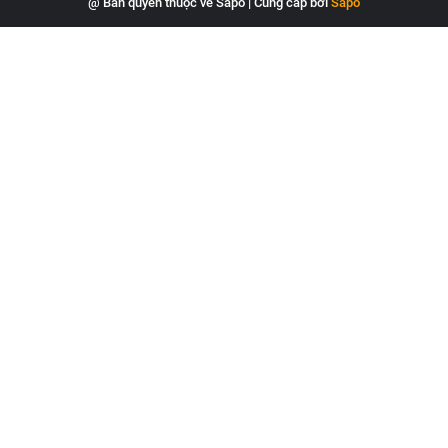
@ Bản quyền thuộc về Sapo
|
Cung cấp bởi
Sapo