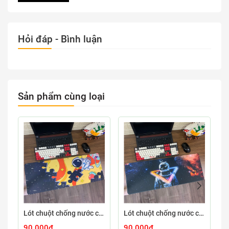
Hỏi đáp - Bình luận
Sản phẩm cùng loại
Lót chuột chống nước cỡ lớn 80x30cm dày 3mm ASTRO-03-80X30
Lót chuột chống nước cỡ lớn 80x30cm dày 3mm ASTRO-02-80X30
90.000₫
90.000₫
9