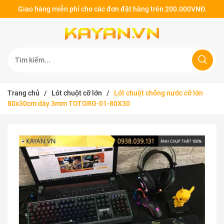
Giao hàng miễn phí cho các đơn đặt hàng trên 200.000VNĐ.
Trang chủ
/
Lót chuột cỡ lớn
/
Lót chuột chống nước cỡ lớn
80x30cm dày 3mm TOTORO-01-80X30