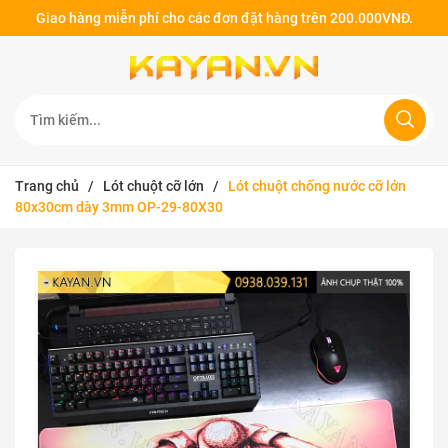
Giao hàng miễn phí cho các đơn đặt hàng trên 200.000VNĐ.
Trang chủ
/
Lót chuột cỡ lớn
/
Lót chuột chống nước cỡ lớn
80x30cm dày 3mm OP-29-80X30