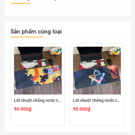
Sản phẩm cùng loại
Lót chuột chống nước cỡ lớn 80x30cm dày 3mm ASTRO-03-80X30
Lót chuột chống nước cỡ lớn 80x30cm dày 3mm ASTRO-02-80X30
90.000₫
90.000₫
9