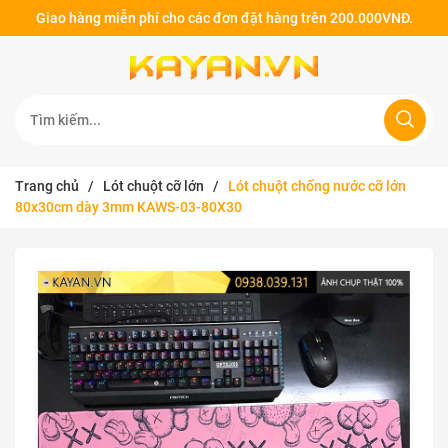
Giao hàng miễn phí cho các đơn đặt hàng trên 200.000VNĐ.
Trang chủ
/
Lót chuột cỡ lớn
/
Lót chuột chống nước cỡ lớn
80x30cm dày 3mm KAWS-03-80X30