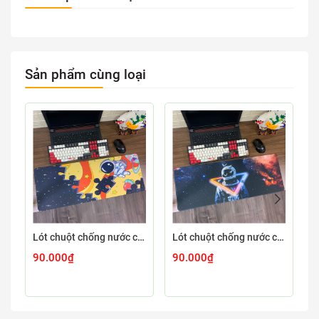
Sản phẩm cùng loại
Lót chuột chống nước cỡ lớn 80x30cm dày 3mm ASTRO-03-80X30
Lót chuột chống nước cỡ lớn 80x30cm dày 3mm ASTRO-02-80X30
90.000₫
90.000₫
9