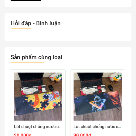
Hỏi đáp - Bình luận
Sản phẩm cùng loại
Lót chuột chống nước cỡ lớn 80x30cm dày 3mm ASTRO-03-80X30
Lót chuột chống nước cỡ lớn 80x30cm dày 3mm ASTRO-02-80X30
90.000₫
90.000₫
9