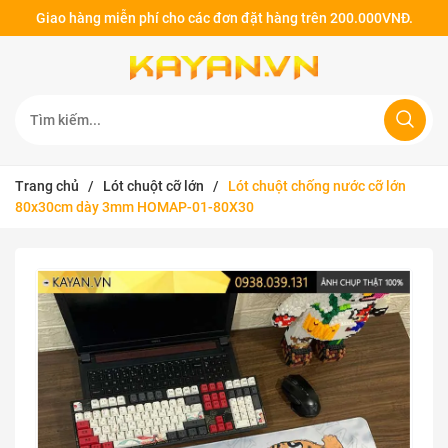
Giao hàng miễn phí cho các đơn đặt hàng trên 200.000VNĐ.
Trang chủ
/
Lót chuột cỡ lớn
/
Lót chuột chống nước cỡ lớn
80x30cm dày 3mm HOMAP-01-80X30