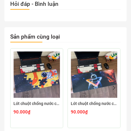
Hỏi đáp - Bình luận
Sản phẩm cùng loại
Lót chuột chống nước cỡ lớn 80x30cm dày 3mm ASTRO-03-80X30
Lót chuột chống nước cỡ lớn 80x30cm dày 3mm ASTRO-02-80X30
90.000₫
90.000₫
9