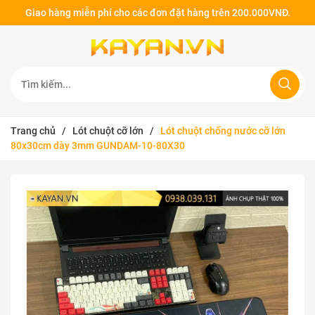
Giao hàng miễn phí cho các đơn đặt hàng trên 200.000VNĐ.
Trang chủ
/
Lót chuột cỡ lớn
/
Lót chuột chống nước cỡ lớn
80x30cm dày 3mm GUNDAM-10-80X30