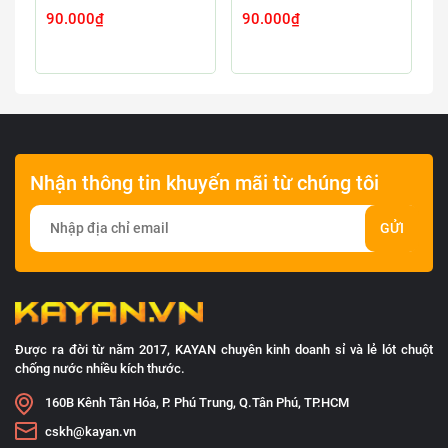
90.000₫
90.000₫
9
Nhận thông tin khuyến mãi từ chúng tôi
GỬI
Được ra đời từ năm 2017, KAYAN chuyên kinh doanh sỉ và lẻ lót chuột
chống nước nhiều kích thước.
160B Kênh Tân Hóa, P. Phú Trung, Q.Tân Phú, TP.HCM
cskh@kayan.vn