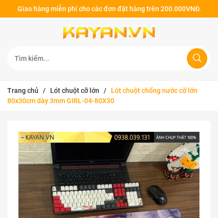
Giao hàng miễn phí cho các đơn đặt hàng trên 200.000VNĐ.
Trang chủ
/
Lót chuột cỡ lớn
/
Lót chuột chống nước cỡ lớn
80x30cm dày 3mm GIRL-04-80X30