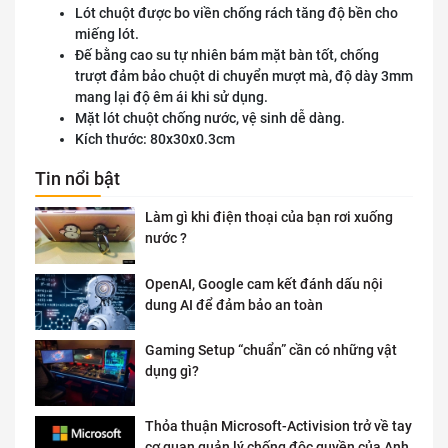
Lót chuột được bo viền chống rách tăng độ bền cho
miếng lót.
Đế bằng cao su tự nhiên bám mặt bàn tốt, chống
trượt đảm bảo chuột di chuyển mượt mà, độ dày 3mm
mang lại độ êm ái khi sử dụng.
Mặt lót chuột chống nước, vệ sinh dễ dàng.
Kích thước: 80x30x0.3cm
Tin nổi bật
Làm gì khi điện thoại của bạn rơi xuống
nước ?
OpenAI, Google cam kết đánh dấu nội
dung AI để đảm bảo an toàn
Gaming Setup “chuẩn” cần có những vật
dụng gì?
Thỏa thuận Microsoft-Activision trở về tay
cơ quan quản lý chống độc quyền của Anh